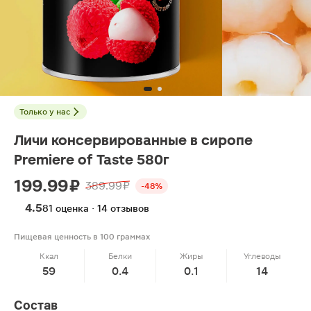
Только у нас
Личи консервированные в сиропе
Premiere of Taste 580г
199.99 ₽
389.99 ₽
-48%
4.5
81 оценка · 14 отзывов
Пищевая ценность в 100 граммах
Ккал
Белки
Жиры
Углеводы
59
0.4
0.1
14
Состав