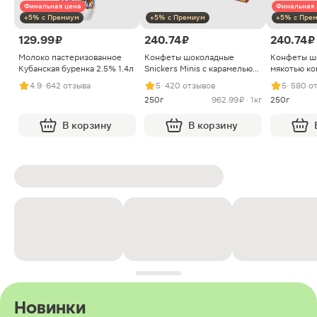
Финальная цена
Финальная 
+5% с Премиум
+5% с Премиум
+5% с Пре
129.99 ₽
240.74 ₽
240.74 ₽
Молоко пастеризованное
Конфеты шоколадные
Конфеты ш
Кубанская буренка 2.5% 1.4л
Snickers Minis с карамелью
мякотью ко
арахисом и нугой
4.9
· 642 отзыва
5
· 420 отзывов
5
· 580 о
250г
962.99 ₽ · 1кг
250г
В корзину
В корзину
Новинки