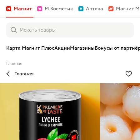
Магнит
М.Косметик
Аптека
Магнит М
Карта Магнит Плюс
Акции
Магазины
Бонусы от партнё
Главная
Главная