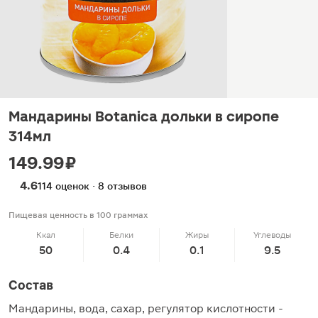
Мандарины Botanica дольки в сиропе
314мл
149.99 ₽
4.6
114 оценок · 8 отзывов
Пищевая ценность в 100 граммах
Ккал
Белки
Жиры
Углеводы
50
0.4
0.1
9.5
Состав
Мандарины, вода, сахар, регулятор кислотности -