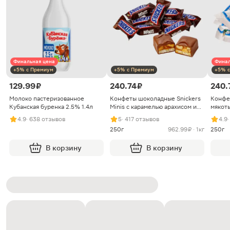
Финальная цена
Финал
+5% с Премиум
+5% с Премиум
+5% с
129.99 ₽
240.74 ₽
240.
Молоко пастеризованное
Конфеты шоколадные Snickers
Конфе
Кубанская буренка 2.5% 1.4л
Minis с карамелью арахисом и
мякоть
нугой
4.9
· 638 отзывов
5
· 417 отзывов
4.9
250г
962.99 ₽ · 1кг
250г
В корзину
В корзину