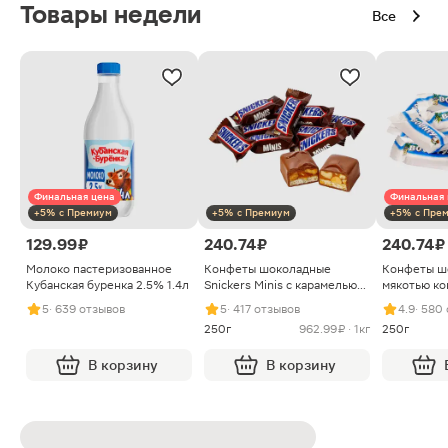
Товары недели
Все
Финальная цена
Финальная 
+5% с Премиум
+5% с Премиум
+5% с Пре
129.99 ₽
240.74 ₽
240.74 ₽
Молоко пастеризованное
Конфеты шоколадные
Конфеты ш
Кубанская буренка 2.5% 1.4л
Snickers Minis с карамелью
мякотью ко
арахисом и нугой
5
· 639 отзывов
5
· 417 отзывов
4.9
· 580
250г
962.99 ₽ · 1кг
250г
В корзину
В корзину