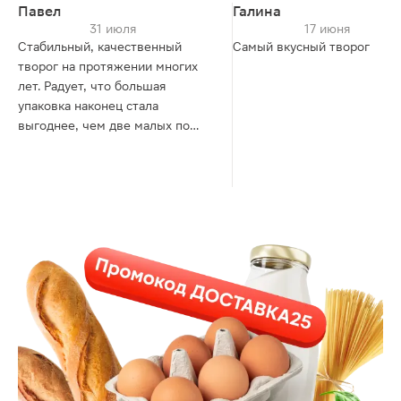
Павел
Галина
31 июля
17 июня
Стабильный, качественный
Самый вкусный творог
творог на протяжении многих
лет. Радует, что большая
упаковка наконец стала
выгоднее, чем две малых по
300г, а то был какой-то
диссонанс, потенциально
экономичная упаковка стоила
дороже. А теперь всё логично,
можно брать.