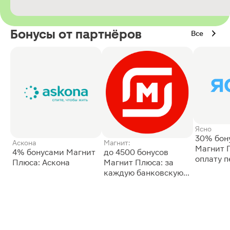
Бонусы от партнёров
Все
Ясно
30% бон
Аскона
Магнит:
Магнит 
4% бонусами Магнит
до 4500 бонусов
оплату 
Плюса: Аскона
Магнит Плюса: за
сессии: 
каждую банковскую
карту