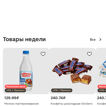
Товары недели
Все
Финальная цена
Финал
+5% с Премиум
+5% с Премиум
+5% с
129.99 ₽
240.74 ₽
240.
Молоко пастеризованное
Конфеты шоколадные Snickers
Конфе