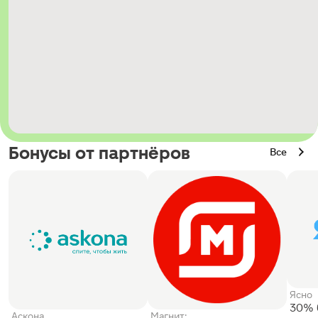
Бонусы от партнёров
Все
Ясно
30% 
Аскона
Магнит: