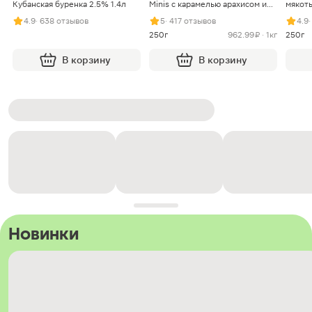
Кубанская буренка 2.5% 1.4л
Minis с карамелью арахисом и
мякоть
нугой
4.9
· 638 отзывов
5
· 417 отзывов
4.9
250г
962.99 ₽ · 1кг
250г
В корзину
В корзину
Новинки