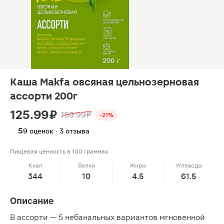
Каша Makfa овсяная цельнозерновая
ассорти 200г
125.99 ₽
159.99 ₽
-21%
5
9 оценок · 3 отзыва
Пищевая ценность в 100 граммах
Ккал
Белки
Жиры
Углеводы
344
10
4.5
61.5
Описание
В ассорти — 5 небанальных вариантов мгновенной