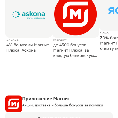
Ясно
30% бон
Аскона
Магнит:
Магнит 
4% бонусами Магнит
до 4500 бонусов
оплату 
Плюса: Аскона
Магнит Плюса: за
сессии: 
каждую банковскую
карту
Приложение Магнит
Акции, доставка и больше бонусов за покупки