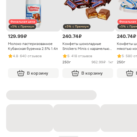
Финальная цена
Финальная 
+5% с Премиум
+5% с Премиум
+5% с Пре
129.99 ₽
240.74 ₽
240.74 ₽
Молоко пастеризованное
Конфеты шоколадные
Конфеты ш
Кубанская буренка 2.5% 1.4л
Snickers Minis с карамелью
мякотью ко
арахисом и нугой
4.8
· 640 отзывов
5
· 418 отзывов
5
· 580 о
250г
962.99 ₽ · 1кг
250г
В корзину
В корзину