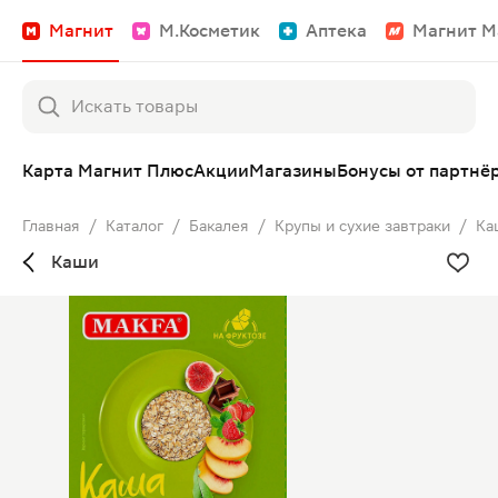
Магнит
М.Косметик
Аптека
Магнит М
Карта Магнит Плюс
Акции
Магазины
Бонусы от партнё
Главная
/
Каталог
/
Бакалея
/
Крупы и сухие завтраки
/
Ка
Каши