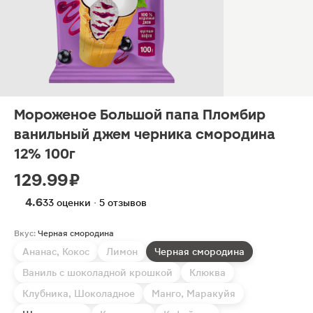
Мороженое Большой папа Пломбир
ванильный джем черника смородина
12% 100г
129.99 ₽
4.6
33 оценки · 5 отзывов
Вкус:
Черная смородина
Ананас, Кокос
Лимон
Черная смородина
Ваниль с шоколадной крошкой
Клюква
Клубника, Шоколадное
Манго, Маракуйя