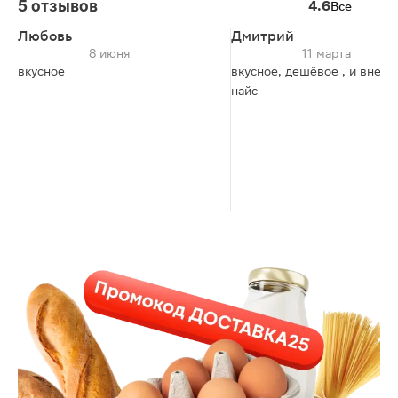
5 отзывов
4.6
Все
Любовь
Дмитрий
8 июня
11 марта
вкусное
вкусное, дешёвое , и внеш
найс