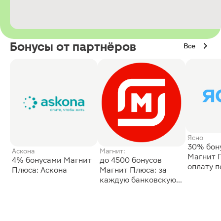
Бонусы от партнёров
Все
Ясно
30% бон
Аскона
Магнит:
Магнит 
4% бонусами Магнит
до 4500 бонусов
оплату 
Плюса: Аскона
Магнит Плюса: за
сессии: 
каждую банковскую
карту