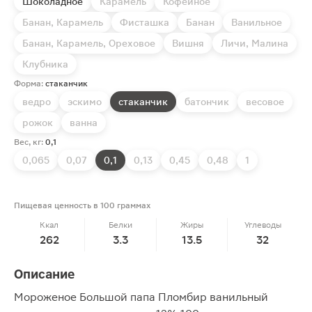
Шоколадное
Карамель
Кофейное
Банан, Карамель
Фисташка
Банан
Ванильное
Банан, Карамель, Ореховое
Вишня
Личи, Малина
Клубника
Форма:
стаканчик
ведро
эскимо
стаканчик
батончик
весовое
рожок
ванна
Вес, кг:
0,1
0,065
0,07
0,1
0,13
0,45
0,48
1
Пищевая ценность в 100 граммах
Ккал
Белки
Жиры
Углеводы
262
3.3
13.5
32
Описание
Мороженое Большой папа Пломбир ванильный