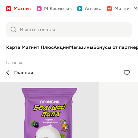
Магнит
М.Косметик
Аптека
Магнит М
Карта Магнит Плюс
Акции
Магазины
Бонусы от партнё
Главная
Главная