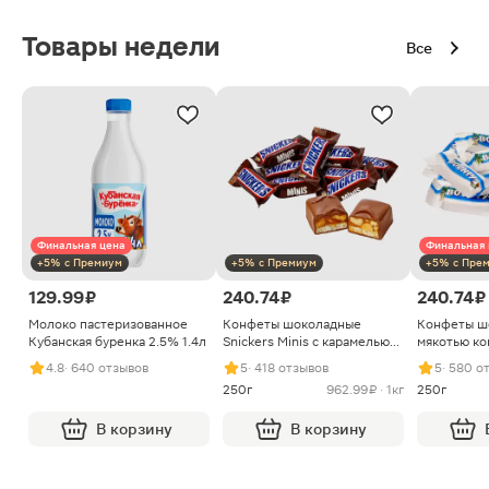
Товары недели
Все
Финальная цена
Финальная 
+5% с Премиум
+5% с Премиум
+5% с Пре
129.99 ₽
240.74 ₽
240.74 ₽
Молоко пастеризованное
Конфеты шоколадные
Конфеты ш
Кубанская буренка 2.5% 1.4л
Snickers Minis с карамелью
мякотью ко
арахисом и нугой
4.8
· 640 отзывов
5
· 418 отзывов
5
· 580 о
250г
962.99 ₽ · 1кг
250г
В корзину
В корзину