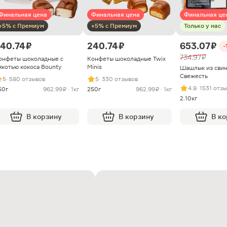
Финальная цена
Финальная цена
Финальная це
+5% с Премиум
+5% с Премиум
Только у нас
40.74 ₽
240.74 ₽
653.07 ₽
-
734.97 ₽
онфеты шоколадные с
Конфеты шоколадные Twix
якотью кокоса Bounty
Minis
Шашлык из сви
Свежесть
5
· 580 отзывов
5
· 330 отзывов
4.8
· 1531 отз
50г
962.99 ₽ · 1кг
250г
962.99 ₽ · 1кг
2.10кг
В корзину
В корзину
В к