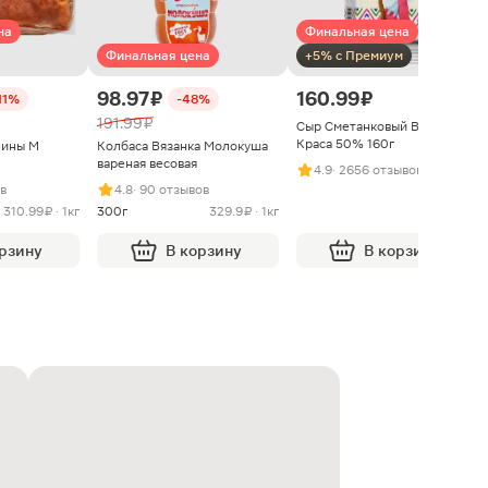
на
Финальная цена
Финальная цена
+5% с Премиум
98.97 ₽
160.99 ₽
11%
-48%
191.99 ₽
Сыр Сметанковый Варвара
Краса 50% 160г
нины М
Колбаса Вязанка Молокуша
вареная весовая
4.9
· 2656 отзывов
ыв
4.8
· 90 отзывов
310.99 ₽ · 1кг
300г
329.9 ₽ · 1кг
орзину
В корзину
В корзину