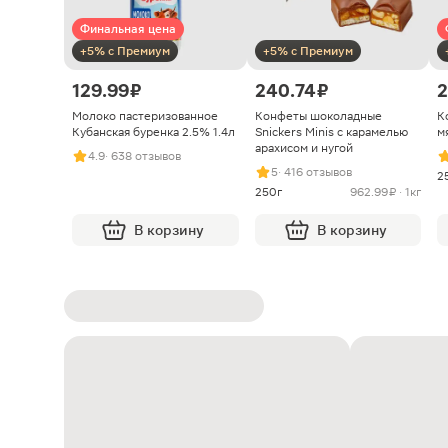
Финальная цена
+5% с Премиум
+5% с Премиум
129.99 ₽
240.74 ₽
2
Молоко пастеризованное
Конфеты шоколадные
К
Кубанская буренка 2.5% 1.4л
Snickers Minis с карамелью
м
арахисом и нугой
4.9
· 638 отзывов
5
· 416 отзывов
2
250г
962.99 ₽ · 1кг
В корзину
В корзину