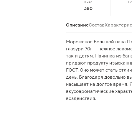
Ккал
Б
380
Описание
Состав
Характерис
Мороженое Большой папа Пл
глазури 70г — нежное лакомс
так и детям. Начинка из ба
придают продукту изысканн
ГОСТ. Оно может стать отли
день. Благодаря довольно в
насыщает на долгое время. 
вкусоароматические характ
воздействия.