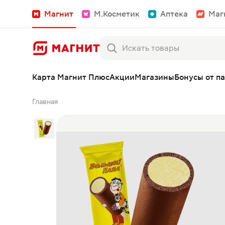
Магнит
М.Косметик
Аптека
Маг
Карта Магнит Плюс
Акции
Магазины
Бонусы от п
Главная