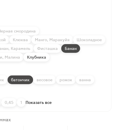
Черная смородина
кой
Клюква
Манго, Маракуйя
Шоколадное
анан, Карамель
Фисташка
Банан
и, Малина
Клубника
ик
батончик
весовое
рожок
ванна
0,45
1
Показать все
аммах