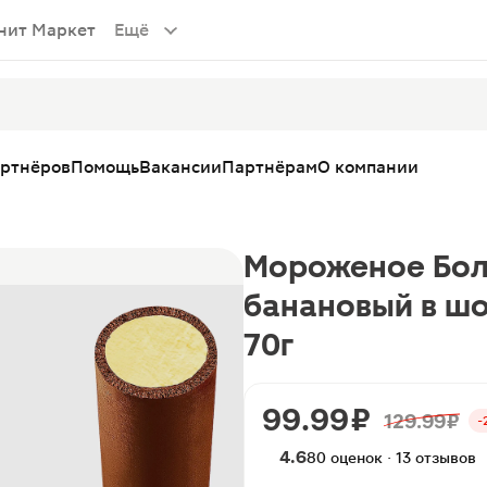
нит Маркет
Ещё
артнёров
Помощь
Вакансии
Партнёрам
О компании
Мороженое Бол
банановый в шо
70г
99.99 ₽
129.99 ₽
-
4.6
80 оценок · 13 отзывов