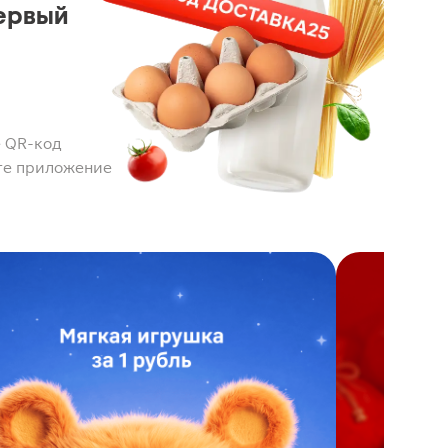
ервый
 QR-код
те приложение