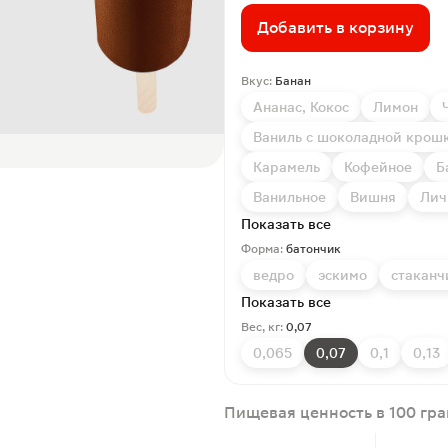
Добавить в корзину
Вкус:
Банан
Ананас, Кокос
Лимон
Ваниль с шоколадной крош
Карамель
Кофейное
Б
Ванильное
Вишня
Лич
Показать все
Форма:
батончик
ведро
эскимо
стаканч
Показать все
Вес, кг:
0,07
0,065
0,07
0,1
0,13
Пищевая ценность в 100 гр