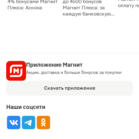
4% бонусами Магнит
до 4500 бонусов
оплату 
Плюса: Аскона
Магнит Плюса: за
сессии: 
каждую банковскую
карту
Приложение Магнит
Акции, доставка и больше бонусов за покупки
Скачать приложение
Наши соцсети