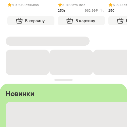
арахисом и нугой
4.9
· 640 отзывов
5
· 419 отзывов
5
· 580 о
250г
962.99 ₽ · 1кг
250г
В корзину
В корзину
Новинки