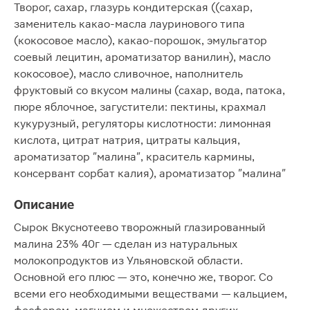
Творог, сахар, глазурь кондитерская ((сахар,
заменитель какао-масла лауринового типа
(кокосовое масло), какао-порошок, эмульгатор
соевый лецитин, ароматизатор ванилин), масло
кокосовое), масло сливочное, наполнитель
фруктовый со вкусом малины (сахар, вода, патока,
пюре яблочное, загустители: пектины, крахмал
кукурузный, регуляторы кислотности: лимонная
кислота, цитрат натрия, цитраты кальция,
ароматизатор "малина", краситель кармины,
консервант сорбат калия), ароматизатор "малина"
Описание
Сырок Вкуснотеево творожный глазированный
малина 23% 40г — сделан из натуральных
молокопродуктов из Ульяновской области.
Основной его плюс — это, конечно же, творог. Со
всеми его необходимыми веществами — кальцием,