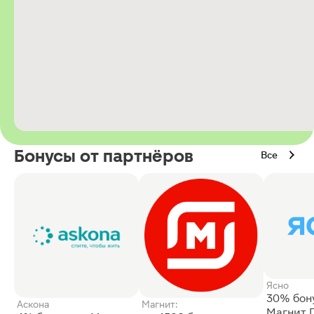
Бонусы от партнёров
Все
Ясно
30% бон
Аскона
Магнит:
Магнит 