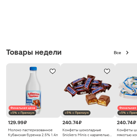
Товары недели
Все
Финальная цена
Финальная 
+5% с Премиум
+5% с Премиум
+5% с Пре
129.99 ₽
240.74 ₽
240.74 ₽
Молоко пастеризованное
Конфеты шоколадные
Конфеты ш
Кубанская буренка 2.5% 1.4л
Snickers Minis с карамелью
мякотью ко