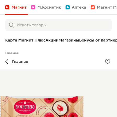
Магнит
М.Косметик
Аптека
Магнит М
Карта Магнит Плюс
Акции
Магазины
Бонусы от партнё
Главная
Главная