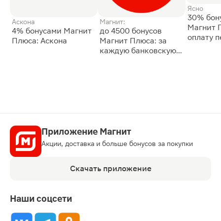
Ясно
30% бон
Аскона
Магнит:
Магнит 
4% бонусами Магнит
до 4500 бонусов
оплату 
Плюса: Аскона
Магнит Плюса: за
сессии: 
каждую банковскую
карту
Приложение Магнит
Акции, доставка и больше бонусов за покупки
Скачать приложение
Наши соцсети