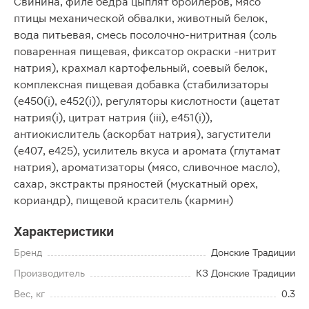
Свинина, филе бедра цыплят бройлеров, мясо
птицы механической обвалки, животный белок,
вода питьевая, смесь посолочно-нитритная (соль
поваренная пищевая, фиксатор окраски -нитрит
натрия), крахмал картофельный, соевый белок,
комплексная пищевая добавка (стабилизаторы
(е450(i), е452(i)), регуляторы кислотности (ацетат
натрия(i), цитрат натрия (iii), е451(i)),
антиокислитель (аскорбат натрия), загустители
(е407, е425), усилитель вкуса и аромата (глутамат
натрия), ароматизаторы (мясо, сливочное масло),
сахар, экстракты пряностей (мускатный орех,
кориандр), пищевой краситель (кармин)
Характеристики
Бренд
Донские Традиции
Производитель
КЗ Донские Традиции
Вес, кг
0.3