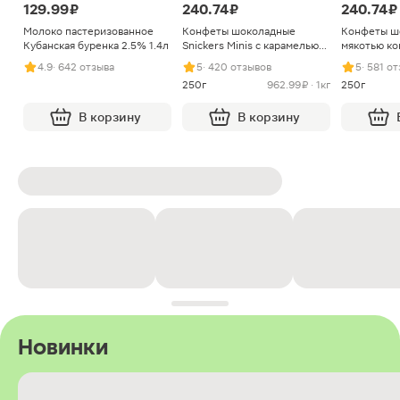
129.99 ₽
240.74 ₽
240.74 ₽
Молоко пастеризованное
Конфеты шоколадные
Конфеты ш
Кубанская буренка 2.5% 1.4л
Snickers Minis с карамелью
мякотью ко
арахисом и нугой
4.9
· 642 отзыва
5
· 420 отзывов
5
· 581 о
250г
962.99 ₽ · 1кг
250г
В корзину
В корзину
Новинки