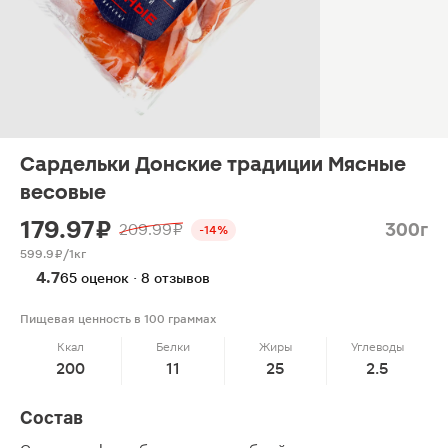
Сардельки Донские традиции Мясные
весовые
179.97 ₽
300г
209.99 ₽
-14%
599.9 ₽/1кг
4.7
65 оценок · 8 отзывов
Пищевая ценность в 100 граммах
Ккал
Белки
Жиры
Углеводы
200
11
25
2.5
Состав