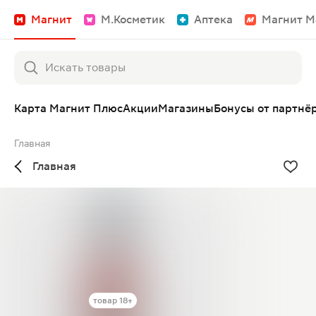
Магнит
М.Косметик
Аптека
Магнит М
Карта Магнит Плюс
Акции
Магазины
Бонусы от партнё
Главная
Главная
товар 18+