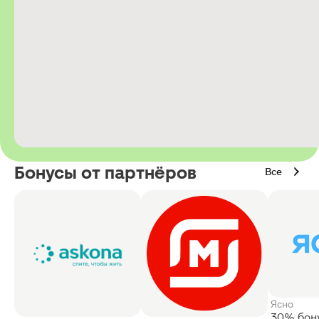
Бонусы от партнёров
Все
Ясно
30% бон