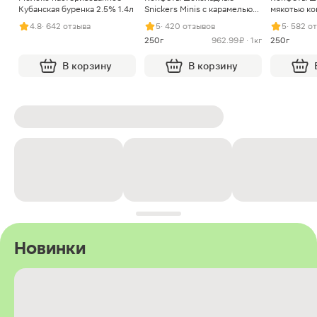
Кубанская буренка 2.5% 1.4л
Snickers Minis с карамелью
мякотью ко
арахисом и нугой
4.8
· 642 отзыва
5
· 420 отзывов
5
· 582 о
250г
962.99 ₽ · 1кг
250г
В корзину
В корзину
Новинки