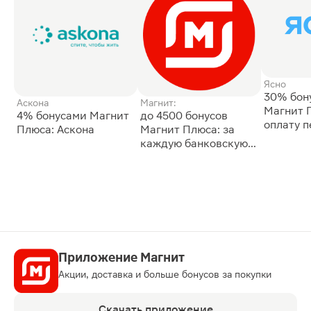
Ясно
30% бон
Аскона
Магнит:
Магнит 
4% бонусами Магнит
до 4500 бонусов
оплату 
Плюса: Аскона
Магнит Плюса: за
сессии: 
каждую банковскую
карту
Приложение Магнит
Акции, доставка и больше бонусов за покупки
Скачать приложение