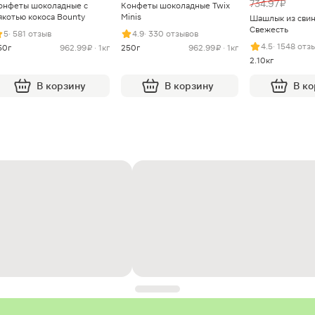
734.97 ₽
онфеты шоколадные с
Конфеты шоколадные Twix
якотью кокоса Bounty
Minis
Шашлык из сви
Свежесть
5
· 581 отзыв
4.9
· 330 отзывов
4.5
· 1548 отз
50г
962.99 ₽ · 1кг
250г
962.99 ₽ · 1кг
2.10кг
В корзину
В корзину
В к