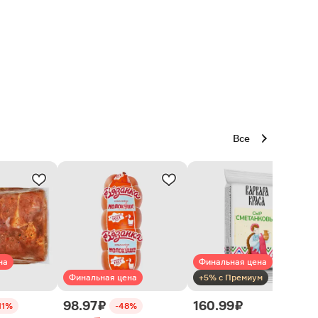
Все
на
Финальная цена
Финальная цена
+5% с Премиум
98.97 ₽
160.99 ₽
11%
-48%