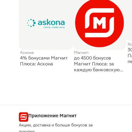
Я
3
Аскона
Магнит:
П
4% бонусами Магнит
до 4500 бонусов
п
Плюса: Аскона
Магнит Плюса: за
каждую банковскую
карту
Приложение Магнит
Акции, доставка и больше бонусов за
покупки