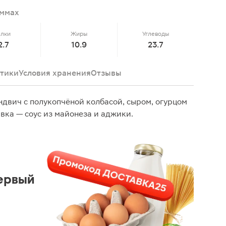
аммах
елки
Жиры
Углеводы
2.7
10.9
23.7
тики
Условия хранения
Отзывы
ндвич с полукопчёной колбасой, сыром, огурцом
вка — соус из майонеза и аджики.
ервый