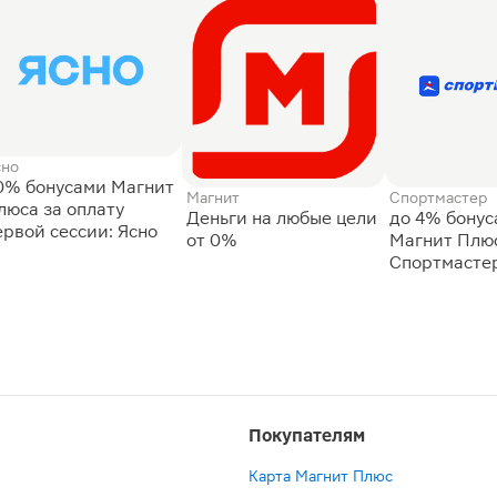
сно
0% бонусами Магнит
Магнит
Спортмастер
люса за оплату
Деньги на любые цели
до 4% бону
ервой сессии: Ясно
от 0%
Магнит Плюс
Спортмасте
Покупателям
Карта Магнит Плюс