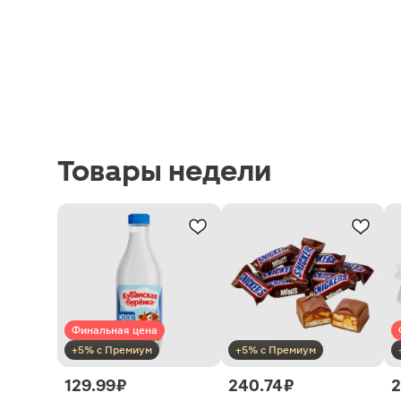
Товары недели
Финальная цена
+5% с Премиум
+5% с Премиум
129.99 ₽
240.74 ₽
2