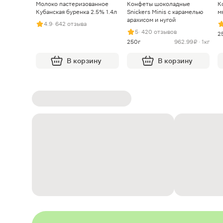
Молоко пастеризованное
Конфеты шоколадные
К
Кубанская буренка 2.5% 1.4л
Snickers Minis с карамелью
м
арахисом и нугой
4.9
· 642 отзыва
5
· 420 отзывов
2
250г
962.99 ₽ · 1кг
В корзину
В корзину