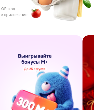
 QR-код
те приложение