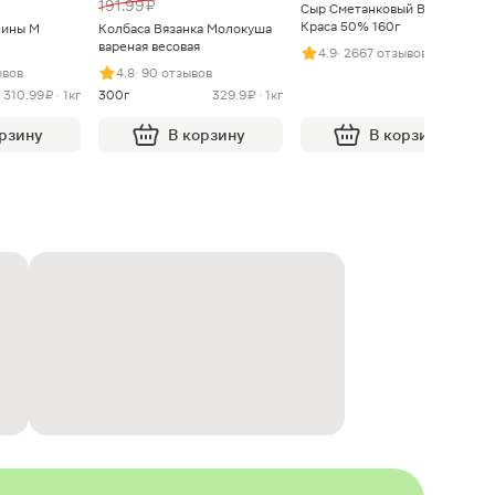
191.99 ₽
Сыр Сметанковый Варвара
Краса 50% 160г
нины М
Колбаса Вязанка Молокуша
вареная весовая
4.9
· 2667 отзывов
ывов
4.8
· 90 отзывов
310.99 ₽ · 1кг
300г
329.9 ₽ · 1кг
орзину
В корзину
В корзину