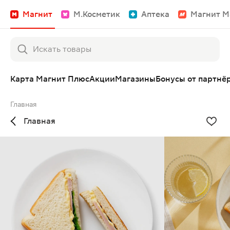
Магнит
М.Косметик
Аптека
Магнит М
Карта Магнит Плюс
Акции
Магазины
Бонусы от партнё
Главная
Главная