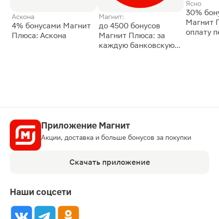
Ясно
30% бон
Аскона
Магнит:
Магнит 
4% бонусами Магнит
до 4500 бонусов
оплату 
Плюса: Аскона
Магнит Плюса: за
сессии: 
каждую банковскую
карту
Приложение Магнит
Акции, доставка и больше бонусов за покупки
Скачать приложение
Наши соцсети