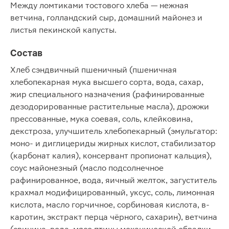
Между ломтиками тостового хлеба — нежная
ветчина, голландский сыр, домашний майонез и
листья пекинской капусты.
Состав
Хлеб сэндвичный пшеничный (пшеничная
хлебопекарная мука высшего сорта, вода, сахар,
жир специального назначения (рафинированные
дезодорированные растительные масла), дрожжи
прессованные, мука соевая, соль, клейковина,
декстроза, улучшитель хлебопекарный (эмульгатор:
моно- и диглицериды жирных кислот, стабилизатор
(карбонат калия), консервант пропионат кальция),
соус майонезный (масло подсолнечное
рафинированное, вода, яичный желток, загуститель
крахмал модифицированный, уксус, соль, лимонная
кислота, масло горчичное, сорбиновая кислота, в-
каротин, экстракт перца чёрного, сахарин), ветчина