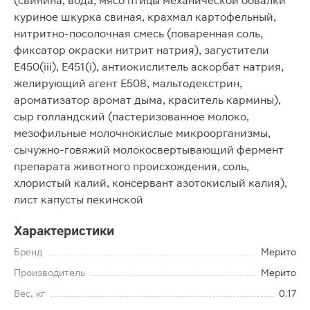
(свинина, вода, мясо птицы механической обвалки
куриное шкурка свиная, крахмал картофельный,
нитритно-посолочная смесь (поваренная соль,
фиксатор окраски нитрит натрия), загустители
Е450(iii), Е451(i), антиокислитель аскорбат натрия,
желирующий агент Е508, мальтодекстрин,
ароматизатор аромат дыма, краситель кармины),
сыр голландский (пастеризованное молоко,
мезофильные молочнокислые микроорганизмы,
сычужно-говяжий молокосвертывающий фермент
препарата животного происхождения, соль,
хлористый калий, консервант азотокислый калия),
лист капусты пекинской
Характеристики
Бренд
Мерито
Производитель
Мерито
Вес, кг
0.17