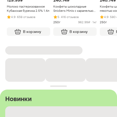
129.99 ₽
240.74 ₽
240.74 ₽
Молоко пастеризованное
Конфеты шоколадные
Конфеты ш
Кубанская буренка 2.5% 1.4л
Snickers Minis с карамелью
мякотью ко
арахисом и нугой
4.9
· 638 отзывов
5
· 416 отзывов
4.9
· 580
250г
962.99 ₽ · 1кг
250г
В корзину
В корзину
Новинки