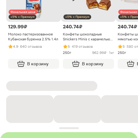
Финальная цена
Финальная 
+5% с Премиум
+5% с Премиум
+5% с Пре
129.99 ₽
240.74 ₽
240.74 ₽
Молоко пастеризованное
Конфеты шоколадные
Конфеты ш
Кубанская буренка 2.5% 1.4л
Snickers Minis с карамелью
мякотью ко
арахисом и нугой
4.9
· 640 отзывов
5
· 419 отзывов
5
· 580 о
250г
962.99 ₽ · 1кг
250г
В корзину
В корзину