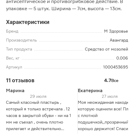
антисептическое и противогрибковое действие. В
упаковке — 5 штук. Ширина — 7см, высота — 13см.
Характеристики
Бренд
М Здоровье
Производитель
Авангард
Тип продукта
Средство от мозолей
Вес, кг
0.006
Артикул
1000453695
11 отзывов
4.7
Все
Марина
Екатерина
29 июля
27 июля
Самый классный пластырь ,
Моя неожиданная находка ,
который я только встречала . 12
которую оценили все! Плас
часов в закрытой обуви - ни на 1
с плотной
мм не съехал , очень плотно
подушечкой,,прозрачный ,
прилегает и действительно
хорошо держится! Спасибо