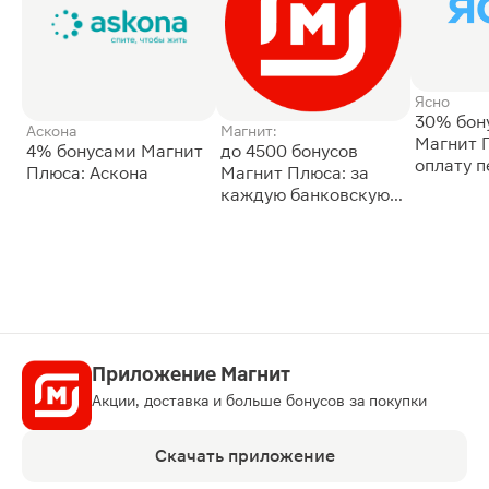
Ясно
30% бон
Аскона
Магнит:
Магнит 
4% бонусами Магнит
до 4500 бонусов
оплату 
Плюса: Аскона
Магнит Плюса: за
сессии: 
каждую банковскую
карту
Приложение Магнит
Акции, доставка и больше бонусов за покупки
Скачать приложение