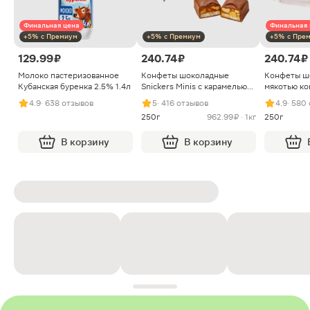
Финальная цена
Финальная 
+5% с Премиум
+5% с Премиум
+5% с Пре
129.99 ₽
240.74 ₽
240.74 ₽
Молоко пастеризованное
Конфеты шоколадные
Конфеты ш
Кубанская буренка 2.5% 1.4л
Snickers Minis с карамелью
мякотью ко
арахисом и нугой
4.9
· 638 отзывов
5
· 416 отзывов
4.9
· 580
250г
962.99 ₽ · 1кг
250г
В корзину
В корзину