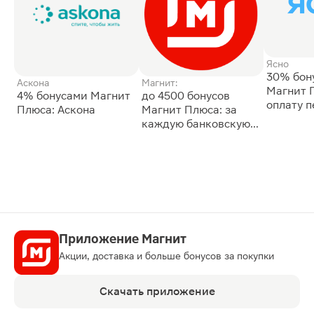
Ясно
30% бон
Аскона
Магнит:
Магнит 
4% бонусами Магнит
до 4500 бонусов
оплату 
Плюса: Аскона
Магнит Плюса: за
сессии: 
каждую банковскую
карту
Приложение Магнит
Акции, доставка и больше бонусов за покупки
Скачать приложение