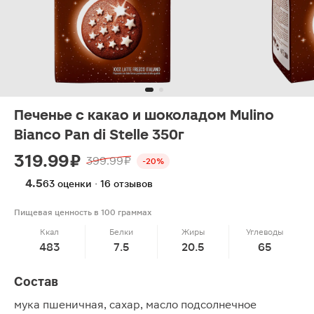
Печенье с какао и шоколадом Mulino
Bianco Pan di Stelle 350г
319.99 ₽
399.99 ₽
-20%
4.5
63 оценки · 16 отзывов
Пищевая ценность в 100 граммах
Ккал
Белки
Жиры
Углеводы
483
7.5
20.5
65
Состав
мука пшеничная, сахар, масло подсолнечное