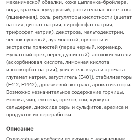
механической обвалки, кожа цыпленка-бройлера,
вода, крахмал кукурузный, растительная клетчатка
(пшеничная), соль, регуляторы кислотности (ацетат
натрия, цитрат натрия, пирофосфат натрия,
трифосфат натрия), декстроза, мальтодекстрин,
чеснок сушеный, лук молотый, пряности и
экстракты пряностей (перец черный, кориандр,
мускатный орех, перец душистый), антиокислители
(аскорбиновая кислота, лимонная кислота,
изоаскорбат натрия), усилитель вкуса и аромата
глутамат натрия, загуститель (E401), стабилизаторы
(E412, E1442), дрожжевой экстракт, ароматизаторы.
Возможно незначительное содержание горчицы,
молока, яиц, глютена, орехов, сои, кунжута,
сельдерея, диоксида серы и сульфитов, арахиса и
продуктов их переработки
Описание
Охлаждённые колбаски из курицы с насыщенным