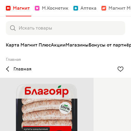
Магнит
М.Косметик
Аптека
Магнит М
Карта Магнит Плюс
Акции
Магазины
Бонусы от партнё
Главная
Главная