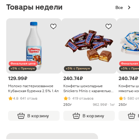
Товары недели
Все
Финальная цена
Финальная 
+5% с Премиум
+5% с Премиум
+5% с Пре
129.99 ₽
240.74 ₽
240.74 ₽
Молоко пастеризованное
Конфеты шоколадные
Конфеты ш
Кубанская буренка 2.5% 1.4л
Snickers Minis с карамелью
мякотью ко
арахисом и нугой
4.8
· 641 отзыв
5
· 419 отзывов
5
· 580 о
250г
962.99 ₽ · 1кг
250г
В корзину
В корзину