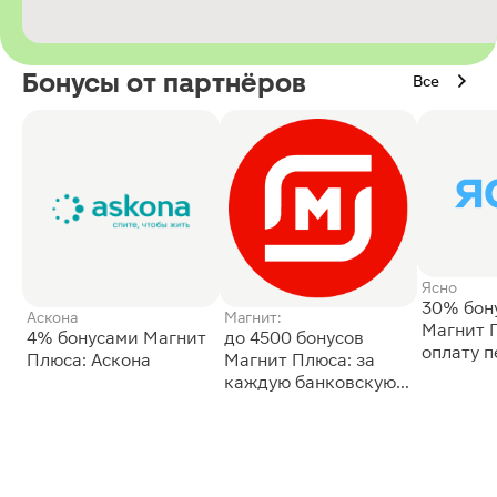
Бонусы от партнёров
Все
Ясно
30% бон
Аскона
Магнит:
Магнит 
4% бонусами Магнит
до 4500 бонусов
оплату 
Плюса: Аскона
Магнит Плюса: за
сессии: 
каждую банковскую
карту