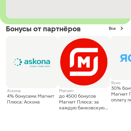
Бонусы от партнёров
Все
Ясно
30% бон
Аскона
Магнит:
Магнит 
4% бонусами Магнит
до 4500 бонусов
оплату 
Плюса: Аскона
Магнит Плюса: за
сессии: 
каждую банковскую
карту