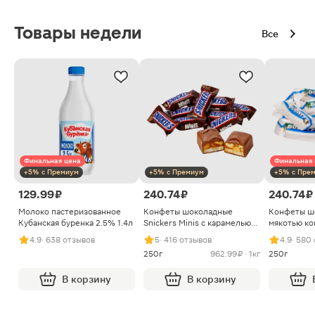
Товары недели
Все
Финальная цена
Финальная 
+5% с Премиум
+5% с Премиум
+5% с Пре
129.99 ₽
240.74 ₽
240.74 ₽
Молоко пастеризованное
Конфеты шоколадные
Конфеты ш
Кубанская буренка 2.5% 1.4л
Snickers Minis с карамелью
мякотью ко
арахисом и нугой
4.9
· 638 отзывов
5
· 416 отзывов
4.9
· 580
250г
962.99 ₽ · 1кг
250г
В корзину
В корзину