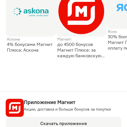
Ясно
30% бон
Аскона
Магнит:
Магнит 
4% бонусами Магнит
до 4500 бонусов
оплату 
Плюса: Аскона
Магнит Плюса: за
сессии: 
каждую банковскую
карту
Приложение Магнит
Акции, доставка и больше бонусов за покупки
Скачать приложение