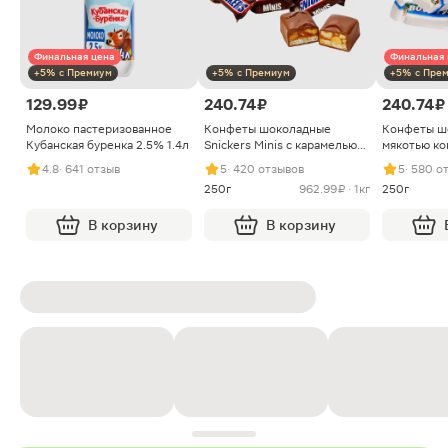
Финальная цена
Финальная 
+5% с Премиум
+5% с Премиум
+5% с Пре
129.99 ₽
240.74 ₽
240.74 ₽
Молоко пастеризованное
Конфеты шоколадные
Конфеты ш
Кубанская буренка 2.5% 1.4л
Snickers Minis с карамелью
мякотью ко
арахисом и нугой
4.8
· 641 отзыв
5
· 420 отзывов
5
· 580 о
250г
962.99 ₽ · 1кг
250г
В корзину
В корзину