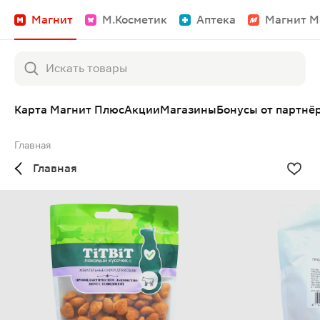
Магнит
М.Косметик
Аптека
Магнит М
Карта Магнит Плюс
Акции
Магазины
Бонусы от партнё
Главная
Главная