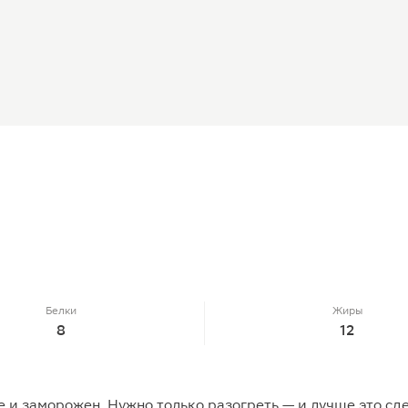
Белки
Жиры
8
12
и заморожен. Нужно только разогреть — и лучше это сдел