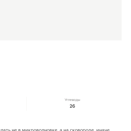
Углеводы
26
ать не в микроволновке, а на сковороде, иначе