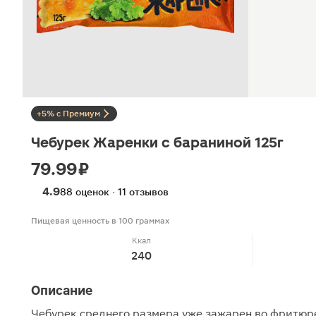
+5% с Премиум
Чебурек Жаренки с бараниной 125г
79.99 ₽
4.9
88 оценок · 11 отзывов
Пищевая ценность в 100 граммах
Ккал
240
Описание
Чебурек среднего размера уже зажарен во фритюре 