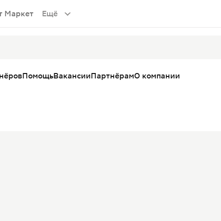
т Маркет
Ещё
тнёров
Помощь
Вакансии
Партнёрам
О компании