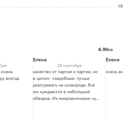
-18
4.9
Все
Елена
Елена
бря
28 сентября
22
 очень
качество от партии к партии, но
очень вкусно
ру всегда
в целом- съедобные. лучше
разогревать на сковороде. Всё
же нуждаются в небольшой
обжарке. Из микроволновки чуть
сыроваты.