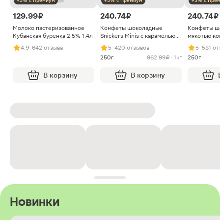
+5% с Премиум
+5% с Премиум
+5% с Пре
129.99 ₽
240.74 ₽
240.74 ₽
Молоко пастеризованное
Конфеты шоколадные
Конфеты ш
Кубанская буренка 2.5% 1.4л
Snickers Minis с карамелью
мякотью ко
арахисом и нугой
4.9
· 642 отзыва
5
· 420 отзывов
5
· 581 о
250г
962.99 ₽ · 1кг
250г
В корзину
В корзину
Новинки