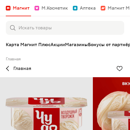
Магнит
М.Косметик
Аптека
Магнит М
Карта Магнит Плюс
Акции
Магазины
Бонусы от партнё
Главная
Главная