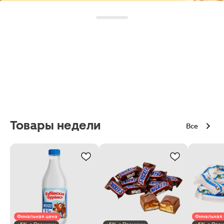
Товары недели
Все
Финальная цена
Финальная 