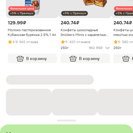
Финальная цена
Финальная 
+5% с Премиум
+5% с Премиум
+5% с Пре
129.99 ₽
240.74 ₽
240.74 ₽
Молоко пастеризованное
Конфеты шоколадные
Конфеты ш
Кубанская буренка 2.5% 1.4л
Snickers Minis с карамелью
мякотью ко
арахисом и нугой
4.9
· 642 отзыва
5
· 420 отзывов
5
· 580 о
250г
962.99 ₽ · 1кг
250г
В корзину
В корзину