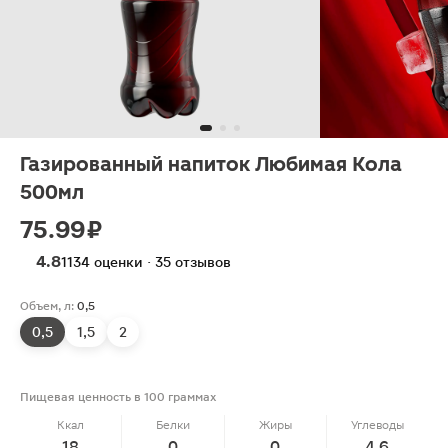
Газированный напиток Любимая Кола
500мл
75.99 ₽
4.8
1134 оценки · 35 отзывов
Объем, л:
0,5
0,5
1,5
2
Пищевая ценность в 100 граммах
Ккал
Белки
Жиры
Углеводы
18
0
0
4.6