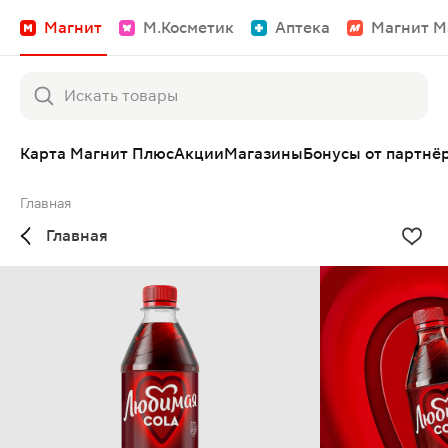
Магнит
М.Косметик
Аптека
Магнит М
Карта Магнит Плюс
Акции
Магазины
Бонусы от партнё
Главная
Главная