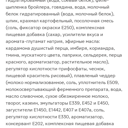
гидратированный (вода, соевый белок), филе-
цыпленка бройлера, говядина, вода, молочный
белок гидратированный (вода, молочный белок),
шпик, крахмал картофельный, посолочная смесь
(соль, фиксатор окраски Е250), комплексная
пищевая добавка (сахар, усилители вкуса и
аромата-глутамат натрия, эфирные масла:
кардамона душистый перца, имбиря, кориандра,
тмина, мускатного цвета, паприки, сельдерея, перца
красного, ароматизатор, растительное масло),
регулятор кислотности-трифосфаты, чеснок,
пищевой краситель рисовый), плавленый чеддер
(молоко нормализованное, соль, уплотнитель Е509,
молокосвертывающий ферменного препарата, вода,
масло сливочное, сухое обезжиренное молоко,
творог, казеин, эмульгаторы Е339, Е452 и Е450,
загустители Е1450, Е1442, Е407 и Е407а, соль,
регулятор кислотности Е330, ароматизатор,
консервант Е202, комплексная пищевая добавка