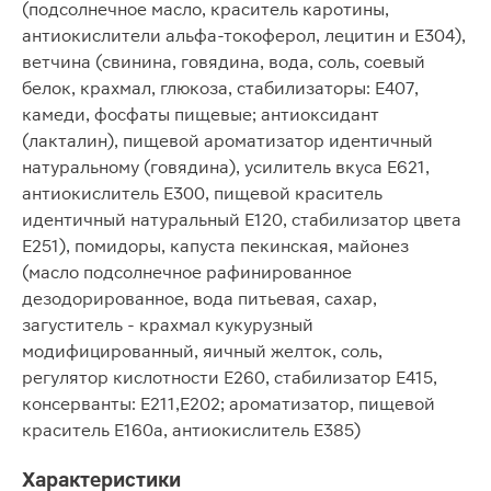
(подсолнечное масло, краситель каротины,
антиокислители альфа-токоферол, лецитин и Е304),
ветчина (свинина, говядина, вода, соль, соевый
белок, крахмал, глюкоза, стабилизаторы: Е407,
камеди, фосфаты пищевые; антиоксидант
(лакталин), пищевой ароматизатор идентичный
натуральному (говядина), усилитель вкуса Е621,
антиокислитель Е300, пищевой краситель
идентичный натуральный Е120, стабилизатор цвета
Е251), помидоры, капуста пекинская, майонез
(масло подсолнечное рафинированное
дезодорированное, вода питьевая, сахар,
загуститель - крахмал кукурузный
модифицированный, яичный желток, соль,
регулятор кислотности Е260, стабилизатор Е415,
консерванты: Е211,Е202; ароматизатор, пищевой
краситель Е160а, антиокислитель Е385)
Характеристики