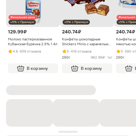
Финальная цена
Финальная 
+5% с Премиум
+5% с Премиум
+5% с Пре
129.99 ₽
240.74 ₽
240.74 ₽
Молоко пастеризованное
Конфеты шоколадные
Конфеты ш
Кубанская буренка 2.5% 1.4л
Snickers Minis с карамелью
мякотью ко
арахисом и нугой
4.8
· 639 отзывов
5
· 418 отзывов
5
· 580 о
250г
962.99 ₽ · 1кг
250г
В корзину
В корзину