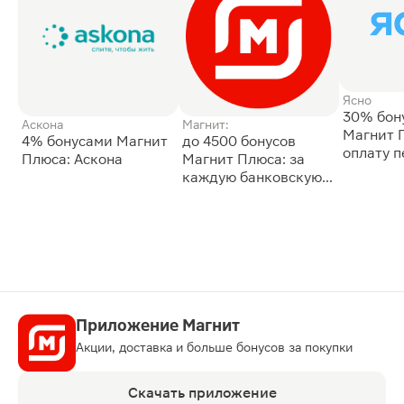
Ясно
30% бон
Аскона
Магнит:
Магнит 
4% бонусами Магнит
до 4500 бонусов
оплату 
Плюса: Аскона
Магнит Плюса: за
сессии: 
каждую банковскую
карту
Приложение Магнит
Акции, доставка и больше бонусов за покупки
Скачать приложение