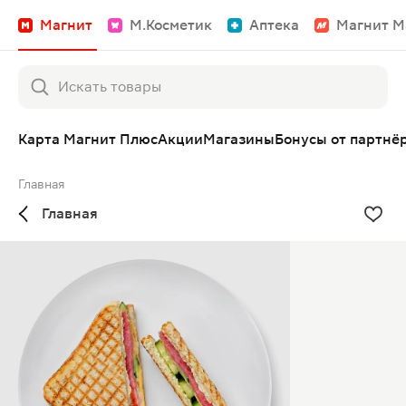
Магнит
М.Косметик
Аптека
Магнит М
Карта Магнит Плюс
Акции
Магазины
Бонусы от партнё
Главная
Главная