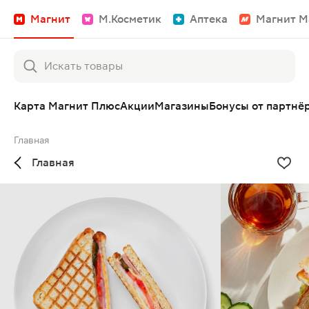
Магнит
М.Косметик
Аптека
Магнит М
Карта Магнит Плюс
Акции
Магазины
Бонусы от партнё
Главная
Главная