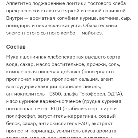
Аппетитно поджаренные ломтики тостового хлеба
прекрасно сочетаются с яркой и сочной начинкой.
Внутри — ароматная копчёная курица, ветчина, сыр,
помидоры и пекинская капуста. Обязательный
элемент этого сытного комбо — майонез.
Состав
Мука пшеничная хлебопекарная высшего сорта,
вода, сахар, масло растительное, дрожжи, соль,
комплексная пищевая добавка (консерванты-
пропионат натрия, пропионат кальция, агент
влагоудерживающий пропиленгликоль,
антиокислитель - Е300, альфа-Токоферол, ЭДТА),
мясо куриное варено-копченое (грудка куриная,
посолочная смесь, КПД (стабилизатор -пиро и
полифосфат, загуститель-каррагинан, соевый
белок, сахар, антиокислитель Е301, экстракт
пряности-кориандр, усилитель вкуса аромата-