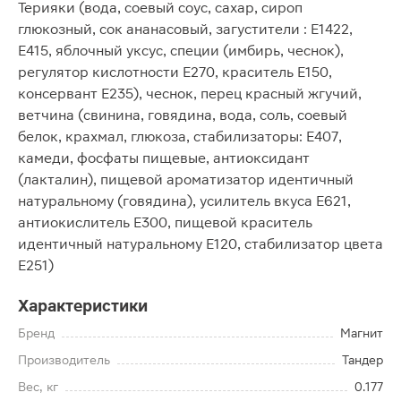
Терияки (вода, соевый соус, сахар, сироп
глюкозный, сок ананасовый, загустители : Е1422,
Е415, яблочный уксус, специи (имбирь, чеснок),
регулятор кислотности Е270, краситель Е150,
консервант Е235), чеснок, перец красный жгучий,
ветчина (свинина, говядина, вода, соль, соевый
белок, крахмал, глюкоза, стабилизаторы: Е407,
камеди, фосфаты пищевые, антиоксидант
(лакталин), пищевой ароматизатор идентичный
натуральному (говядина), усилитель вкуса Е621,
антиокислитель Е300, пищевой краситель
идентичный натуральному Е120, стабилизатор цвета
Е251)
Характеристики
Бренд
Магнит
Производитель
Тандер
Вес, кг
0.177