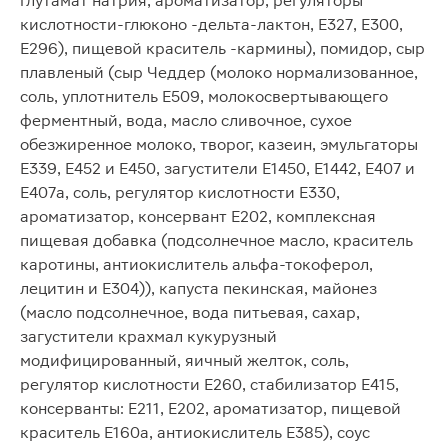
глутамат натрия, ароматизатор, регуляторы
кислотности-глюконо -дельта-лактон, Е327, Е300,
Е296), пищевой краситель -кармины), помидор, сыр
плавленый (сыр Чеддер (молоко нормализованное,
соль, уплотнитель Е509, молокосвертывающего
ферментный, вода, масло сливочное, сухое
обезжиренное молоко, творог, казеин, эмульгаторы
Е339, Е452 и Е450, загустители Е1450, Е1442, Е407 и
Е407а, соль, регулятор кислотности Е330,
ароматизатор, консервант Е202, комплексная
пищевая добавка (подсолнечное масло, краситель
каротины, антиокислитель альфа-токоферол,
лецитин и Е304)), капуста пекинская, майонез
(масло подсолнечное, вода питьевая, сахар,
загустители крахмал кукурузный
модифицированный, яичный желток, соль,
регулятор кислотности Е260, стабилизатор Е415,
консерванты: Е211, Е202, ароматизатор, пищевой
краситель Е160а, антиокислитель Е385), соус