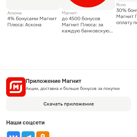
Ясно
30% бон
Аскона
Магнит:
Магнит 
4% бонусами Магнит
до 4500 бонусов
оплату 
Плюса: Аскона
Магнит Плюса: за
сессии: 
каждую банковскую
карту
Приложение Магнит
Акции, доставка и больше бонусов за покупки
Скачать приложение
Наши соцсети