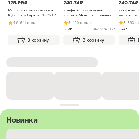
129.99 ₽
240.74 ₽
240.74 ₽
Молоко пастеризованное
Конфеты шоколадные
Конфеты ш
Кубанская буренка 2.5% 1.4л
Snickers Minis с карамелью
мякотью ко
арахисом и нугой
4.8
· 641 отзыв
5
· 420 отзывов
5
· 580 о
250г
962.99 ₽ · 1кг
250г
В корзину
В корзину
Новинки