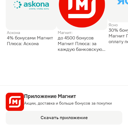
Ясно
30% бон
Аскона
Магнит:
Магнит 
4% бонусами Магнит
до 4500 бонусов
оплату 
Плюса: Аскона
Магнит Плюса: за
сессии: 
каждую банковскую
карту
Приложение Магнит
Акции, доставка и больше бонусов за покупки
Скачать приложение