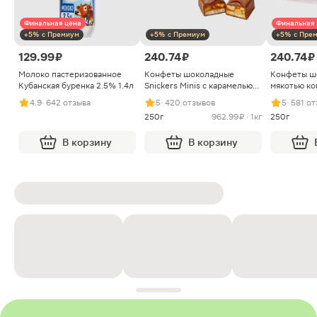
Финальная цена
Финальная 
+5% с Премиум
+5% с Премиум
+5% с Пре
129.99 ₽
240.74 ₽
240.74 ₽
Молоко пастеризованное
Конфеты шоколадные
Конфеты ш
Кубанская буренка 2.5% 1.4л
Snickers Minis с карамелью
мякотью ко
арахисом и нугой
4.9
· 642 отзыва
5
· 420 отзывов
5
· 581 о
250г
962.99 ₽ · 1кг
250г
В корзину
В корзину