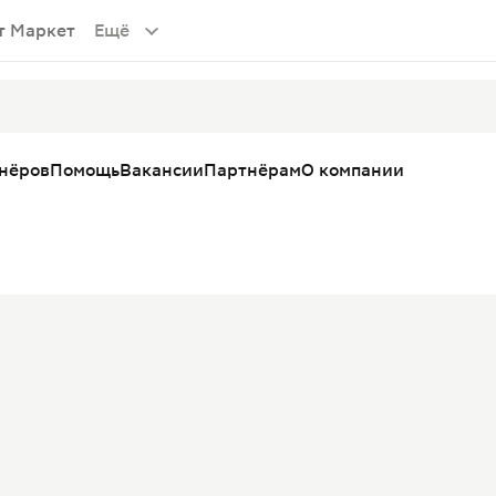
т Маркет
Ещё
тнёров
Помощь
Вакансии
Партнёрам
О компании