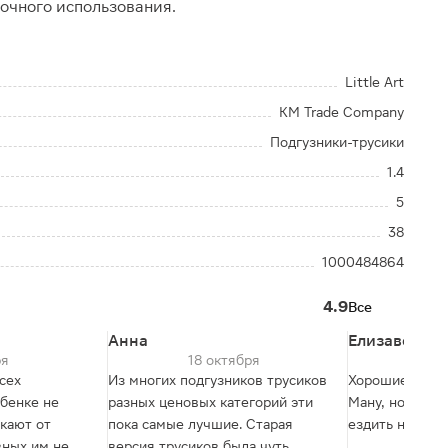
очного использования.
Little Art
KM Trade Company
Подгузники-трусики
1.4
5
38
1000484864
4.9
Все
Анна
Елизавета
ря
18 октября
21
сех
Из многих подгузников трусиков
Хорошие труси
ебенке не
разных ценовых категорий эти
Ману, но тепер
кают от
пока самые лучшие. Старая
ездить не выг
вных им не
версия трусиков была чуть