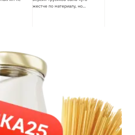
жестче по материалу, но
выдерживали всю ночь, в новых
поставках они мягкие, широкие
и протекают. Но в магните пока
еще старые версии, это хорошо