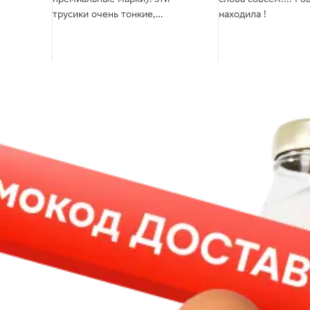
трусики очень тонкие,
находила !
незаметные под одеждой, не
набухают, но при этом держат
отлично. ни единой протечки не
было ни разу. без запаха,
раздражения не вызывали
никогда. единственный минус
можно назвать, что немного
маломерят и сложно найти в
наличии.