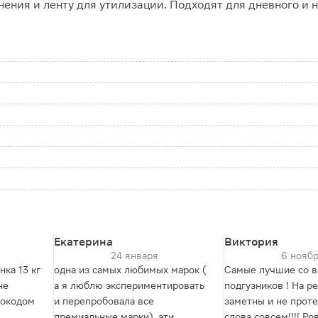
ения и ленту для утилизации. Подходят для дневного и н
Екатерина
Виктория
24 января
6 нояб
нка 13 кг
одна из самых любимых марок (
Самые лучшие со в
не
а я люблю экспериментировать
подгузников ! На р
мокодом
и перепробовала все
заметны и не проте
премиальные марки). эти
слова совсем!!!! Ро