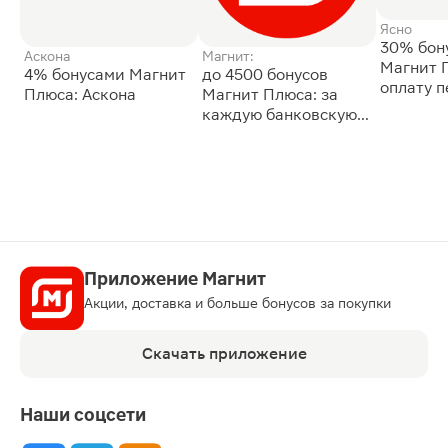
Ясно
30% бон
Аскона
Магнит:
Магнит 
4% бонусами Магнит
до 4500 бонусов
оплату 
Плюса: Аскона
Магнит Плюса: за
сессии: 
каждую банковскую
карту
Приложение Магнит
Акции, доставка и больше бонусов за покупки
Скачать приложение
Наши соцсети