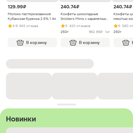
129.99 ₽
240.74 ₽
240.74 ₽
Молоко пастеризованное
Конфеты шоколадные
Конфеты ш
Кубанская буренка 2.5% 1.4л
Snickers Minis с карамелью
мякотью ко
арахисом и нугой
4.9
· 642 отзыва
5
· 420 отзывов
5
· 580 о
250г
962.99 ₽ · 1кг
250г
В корзину
В корзину
Новинки