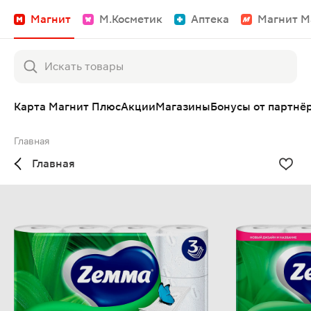
Магнит
М.Косметик
Аптека
Магнит М
Карта Магнит Плюс
Акции
Магазины
Бонусы от партнё
Главная
Главная