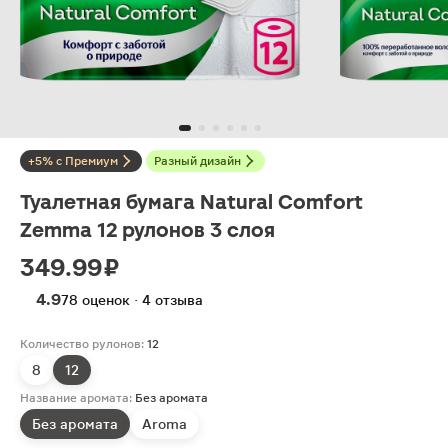
+5% с Премиум
Разный дизайн
Туалетная бумага Natural Comfort
Zemma 12 рулонов 3 слоя
349.99 ₽
4.9
78 оценок · 4 отзыва
Количество рулонов:
12
8
12
Название аромата:
Без аромата
Без аромата
Aroma