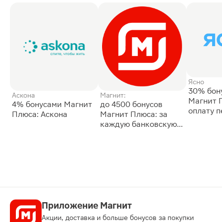
Ясно
30% бон
Аскона
Магнит:
Магнит 
4% бонусами Магнит
до 4500 бонусов
оплату 
Плюса: Аскона
Магнит Плюса: за
сессии: 
каждую банковскую
карту
Приложение Магнит
Акции, доставка и больше бонусов за покупки