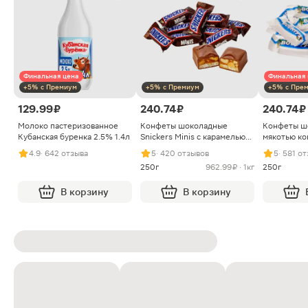
Финальная цена
Финальная 
+5% с Премиум
+5% с Премиум
+5% с Пре
129.99 ₽
240.74 ₽
240.74 ₽
Молоко пастеризованное
Конфеты шоколадные
Конфеты ш
Кубанская буренка 2.5% 1.4л
Snickers Minis с карамелью
мякотью ко
арахисом и нугой
4.9
· 642 отзыва
5
· 420 отзывов
5
· 581 о
250г
962.99 ₽ · 1кг
250г
В корзину
В корзину