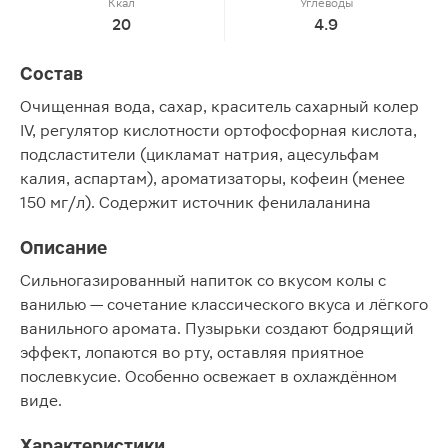
Ккал
Углеводы
20
4.9
Состав
Очищенная вода, сахар, краситель сахарный колер
IV, регулятор кислотности ортофосфорная кислота,
подсластители (цикламат натрия, ацесульфам
калия, аспартам), ароматизаторы, кофеин (менее
150 мг/л). Содержит источник фенилаланина
Описание
Сильногазированный напиток со вкусом колы с
ванилью — сочетание классического вкуса и лёгкого
ванильного аромата. Пузырьки создают бодрящий
эффект, лопаются во рту, оставляя приятное
послевкусие. Особенно освежает в охлаждённом
виде.
Характеристики