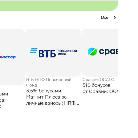
Все
ВТБ НПФ Пенсионный
Сравни: ОСАГО
510 бонусов
Фонд
3,5% бонусами
сами
Магнит Плюса за
а:
личные взносы: НПФ
р
ВТБ