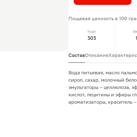
Пищевая ценность в 100 гр
Ккал
Б
303
Состав
Описание
Характерис
Вода питьевая, масло пальм
сироп, сахар, молочный бел
эмульгаторы – целлюлоза, э
кислот, лецитины и эфиры гл
ароматизаторы, краситель –