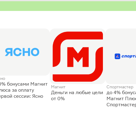
сно
0% бонусами Магнит
Магнит
Спортмастер
люса за оплату
Деньги на любые цели
до 4% бону
ервой сессии: Ясно
от 0%
Магнит Плюс
Спортмасте