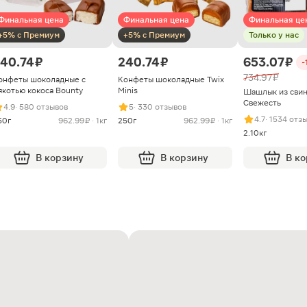
Финальная цена
Финальная цена
Финальная це
+5% с Премиум
+5% с Премиум
Только у нас
40.74 ₽
240.74 ₽
653.07 ₽
-
734.97 ₽
онфеты шоколадные с
Конфеты шоколадные Twix
якотью кокоса Bounty
Minis
Шашлык из сви
Свежесть
4.9
· 580 отзывов
5
· 330 отзывов
4.7
· 1534 отз
50г
962.99 ₽ · 1кг
250г
962.99 ₽ · 1кг
2.10кг
В корзину
В корзину
В к