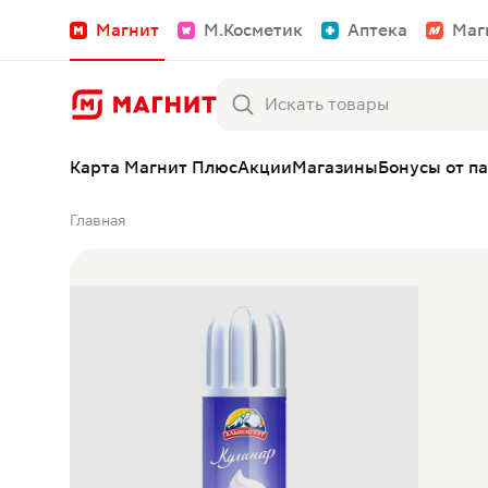
Магнит
М.Косметик
Аптека
Маг
Карта Магнит Плюс
Акции
Магазины
Бонусы от п
Главная