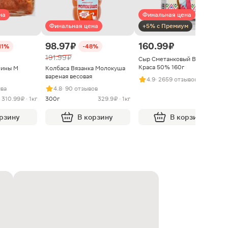
на
Финальная цена
Финальная цена
+5% с Премиум
98.97 ₽
160.99 ₽
11%
-48%
191.99 ₽
Сыр Сметанковый Варвара
Краса 50% 160г
нины М
Колбаса Вязанка Молокуша
вареная весовая
4.9
· 2659 отзывов
ыва
4.8
· 90 отзывов
310.99 ₽ · 1кг
300г
329.9 ₽ · 1кг
орзину
В корзину
В корзину