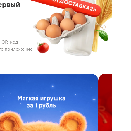
ервый
 QR-код
те приложение