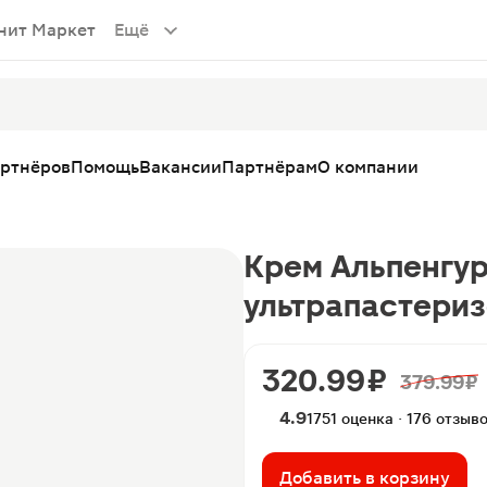
нит Маркет
Ещё
артнёров
Помощь
Вакансии
Партнёрам
О компании
Крем Альпенгур
ультрапастериз
320.99 ₽
379.99 ₽
4.9
1751 оценка · 176 отзыв
Добавить в корзину