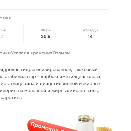
аммах
елки
Жиры
Углеводы
1.1
26.5
14
тики
Условия хранения
Отзывы
оядровое гидрогенизированное, глюкозный
ок, стабилизатор – карбоксиметилцеллюлоза,
фиры глицерина и диацетилвинной и жирных
ицерина и молочной и жирных кислот, соль,
 каротины