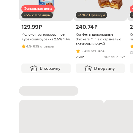
Финальная цена
+5% с Премиум
+5% с Премиум
129.99 ₽
240.74 ₽
2
Молоко пастеризованное
Конфеты шоколадные
К
Кубанская буренка 2.5% 1.4л
Snickers Minis с карамелью
м
арахисом и нугой
4.9
· 638 отзывов
5
· 416 отзывов
2
250г
962.99 ₽ · 1кг
В корзину
В корзину