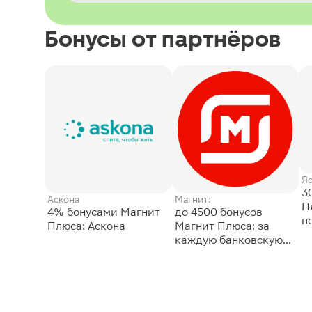
Бонусы от партнёров
Я
3
Аскона
Магнит:
П
4% бонусами Магнит
до 4500 бонусов
п
Плюса: Аскона
Магнит Плюса: за
каждую банковскую
карту