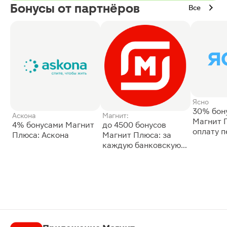
Бонусы от партнёров
Все
Ясно
30% бон
Аскона
Магнит:
Магнит 
4% бонусами Магнит
до 4500 бонусов
оплату 
Плюса: Аскона
Магнит Плюса: за
сессии: 
каждую банковскую
карту