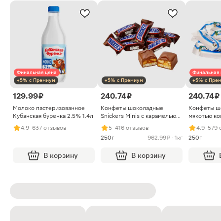
Финальная цена
Финальная 
+5% с Премиум
+5% с Премиум
+5% с Пре
129.99 ₽
240.74 ₽
240.74 ₽
Молоко пастеризованное
Конфеты шоколадные
Конфеты ш
Кубанская буренка 2.5% 1.4л
Snickers Minis с карамелью
мякотью ко
арахисом и нугой
4.9
· 637 отзывов
5
· 416 отзывов
4.9
· 579
250г
962.99 ₽ · 1кг
250г
В корзину
В корзину