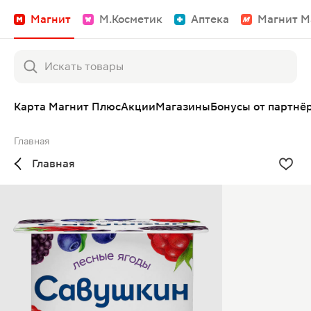
Магнит
М.Косметик
Аптека
Магнит М
Карта Магнит Плюс
Акции
Магазины
Бонусы от партнё
Главная
Главная