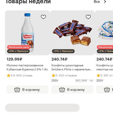
Товары недели
Все
Финальная цена
Финальная 
+5% с Премиум
+5% с Премиум
+5% с Пре
129.99 ₽
240.74 ₽
240.74 ₽
Молоко пастеризованное
Конфеты шоколадные
Конфеты ш
Кубанская буренка 2.5% 1.4л
Snickers Minis с карамелью
мякотью ко
арахисом и нугой
4.9
· 642 отзыва
5
· 420 отзывов
5
· 581 о
250г
962.99 ₽ · 1кг
250г
В корзину
В корзину