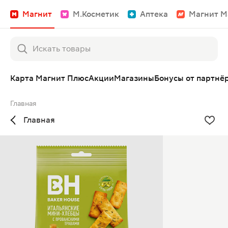
Магнит
М.Косметик
Аптека
Магнит М
Карта Магнит Плюс
Акции
Магазины
Бонусы от партнё
Главная
Главная