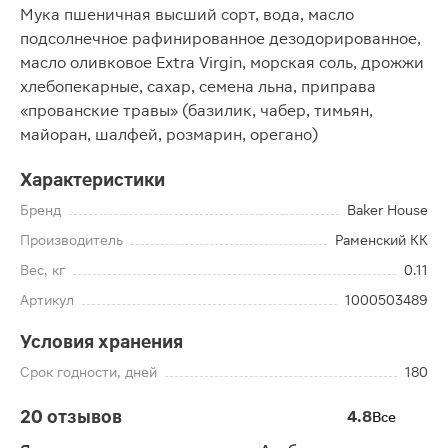
Мука пшеничная высший сорт, вода, масло
подсолнечное рафинированное дезодорированное,
масло оливковое Extra Virgin, морская соль, дрожжи
хлебопекарные, сахар, семена льна, приправа
«прованские травы» (базилик, чабер, тимьян,
майоран, шалфей, розмарин, орегано)
Характеристики
Бренд
Baker House
Производитель
Раменский КК
Вес, кг
0.11
Артикул
1000503489
Условия хранения
Срок годности, дней
180
20 отзывов
4.8
Все