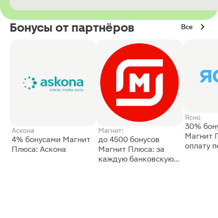
Бонусы от партнёров
Все
Ясно
30% бон
Аскона
Магнит:
Магнит 
4% бонусами Магнит
до 4500 бонусов
оплату 
Плюса: Аскона
Магнит Плюса: за
сессии: 
каждую банковскую
карту