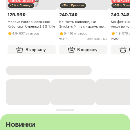
Финальная цена
Финальная 
+5% с Премиум
+5% с Премиум
+5% с Пре
129.99 ₽
240.74 ₽
240.74 ₽
Молоко пастеризованное
Конфеты шоколадные
Конфеты ш
Кубанская буренка 2.5% 1.4л
Snickers Minis с карамелью
мякотью ко
арахисом и нугой
4.9
· 637 отзывов
5
· 416 отзывов
4.9
· 579
250г
962.99 ₽ · 1кг
250г
В корзину
В корзину
Новинки