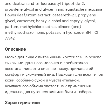
and dextran and trifluoroacetyl tripeptide-2,
propylene glycol and glycerin and agastache mexicana
flower/leaf/stem extract, ceteareth-23, propylene
glycol, carbomer, benzyl alcohol and caprylyl glycol,
parfum, methylchloroisothiazolinone (and)
methylisothiazolinone, potassium hydroxide, BHT, CI
77742
Описание
Маска для лица с витаминным коктейлем на основе
тыквы, миндального молочка и пребиотиков
восстанавливает и смягчает кожу, придавая ей
комфорт и ухоженный вид. Подходит для всех типов
кожи, особенно сухой и чувствительной.
Компактного объёма хватает на 2 применения —
идеально для путешествий или бьюти-набора.
Характеристики