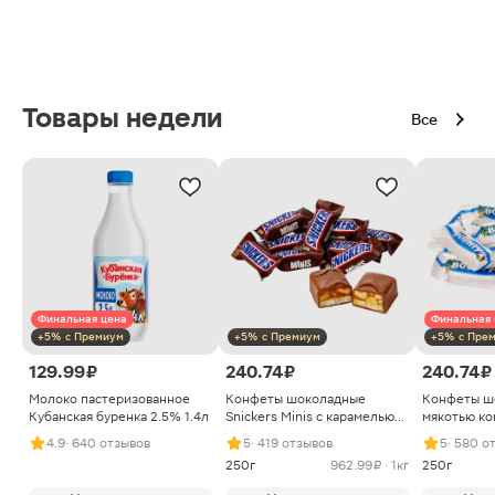
Товары недели
Все
Финальная цена
Финальная 
+5% с Премиум
+5% с Премиум
+5% с Пре
129.99 ₽
240.74 ₽
240.74 ₽
Молоко пастеризованное
Конфеты шоколадные
Конфеты ш
Кубанская буренка 2.5% 1.4л
Snickers Minis с карамелью
мякотью ко
арахисом и нугой
4.9
· 640 отзывов
5
· 419 отзывов
5
· 580 о
250г
962.99 ₽ · 1кг
250г