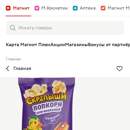
Магнит
М.Косметик
Аптека
Магнит М
Карта Магнит Плюс
Акции
Магазины
Бонусы от партнё
Главная
Главная