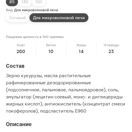
85
130
150
Вид:
Для микроволновой печи
Готовый
Для микроволновой печи
Пищевая ценность в 100 граммах
Ккал
Белки
Жиры
Углеводы
260
10
14
23
Состав
Зерно кукурузы, масла растительные
рафинированные дезодорированные
(подсолнечное, пальмовое, пальмоядровое), соль,
эмульгатор (лецитин соевый, моно- и диглицериды
жирных кислот), антиокислитель (концентрат смеси
токоферолов), подсластитель E960
Описание