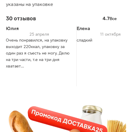
указаны на упаковке
30 отзывов
4.7
Все
Юлия
Елена
25 апреля
11 октября
Очень понравился, на упаковку
сладкий
выходит 220ккал, упаковку за
один раз я съесть не могу. Делю
на три части, т.е на три дня
хватает
Получается 73ккал на порцию,
для тех кто следит за фигурой,
вообще отлично, посидеть
посмотреть фильм без вреда для
талии, хоть даже всю пачку
съедите