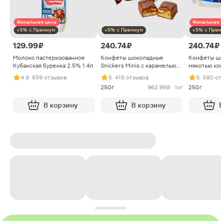
Финальная цена
Финальная 
+5% с Премиум
+5% с Премиум
+5% с Пре
129.99 ₽
240.74 ₽
240.74 ₽
Молоко пастеризованное
Конфеты шоколадные
Конфеты ш
Кубанская буренка 2.5% 1.4л
Snickers Minis с карамелью
мякотью ко
арахисом и нугой
4.8
· 639 отзывов
5
· 418 отзывов
5
· 580 о
250г
962.99 ₽ · 1кг
250г
В корзину
В корзину