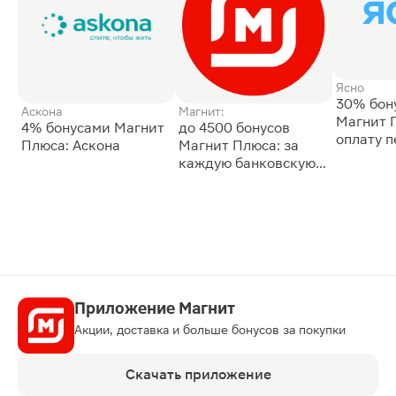
Ясно
30% бон
Аскона
Магнит:
Магнит 
4% бонусами Магнит
до 4500 бонусов
оплату 
Плюса: Аскона
Магнит Плюса: за
сессии: 
каждую банковскую
карту
Приложение Магнит
Акции, доставка и больше бонусов за покупки
Скачать приложение