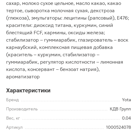
сахар, молоко сухое цельное, масло какао, какао
тертое, сыворотка молочная сухая, декстроза
(глюкоза), эмульгаторы: лецитины (рапсовый), Е476;
красители: диоксид титана, куркумин, синий
блестящий FCF, кармины, оксиды железа;
стабилизатор – гуммиарабик, глазирователь – воск
карнаубский, комплексная пищевая добавка
(краситель – куркумин, стабилизатор –
гуммиарабик, регулятор кислотности – лимонная
кислота, консервант – бензоат натрия),
ароматизатор
Характеристики
Бренд
Yota
Производитель
КДВ Групп
Вес, кг
0.04
Артикул
1000524078