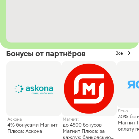
Бонусы от партнёров
Все
Ясно
30% бон
Аскона
Магнит:
Магнит 
4% бонусами Магнит
до 4500 бонусов
оплату 
Плюса: Аскона
Магнит Плюса: за
сессии: 
каждую банковскую