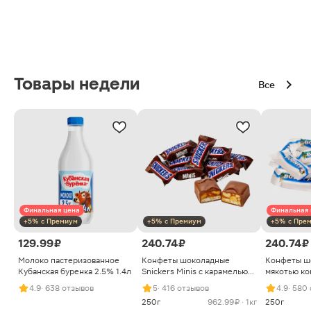
Товары недели
Все
Финальная цена
Финальная 
+5% с Премиум
+5% с Премиум
+5% с Пре
129.99 ₽
240.74 ₽
240.74 ₽
Молоко пастеризованное
Конфеты шоколадные
Конфеты ш
Кубанская буренка 2.5% 1.4л
Snickers Minis с карамелью
мякотью ко
арахисом и нугой
4.9
· 638 отзывов
5
· 416 отзывов
4.9
· 580
250г
962.99 ₽ · 1кг
250г