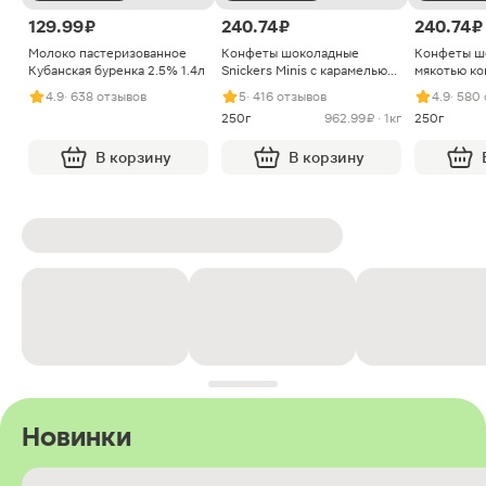
129.99 ₽
240.74 ₽
240.74 ₽
Молоко пастеризованное
Конфеты шоколадные
Конфеты ш
Кубанская буренка 2.5% 1.4л
Snickers Minis с карамелью
мякотью ко
арахисом и нугой
4.9
· 638 отзывов
5
· 416 отзывов
4.9
· 580
250г
962.99 ₽ · 1кг
250г
В корзину
В корзину
Новинки