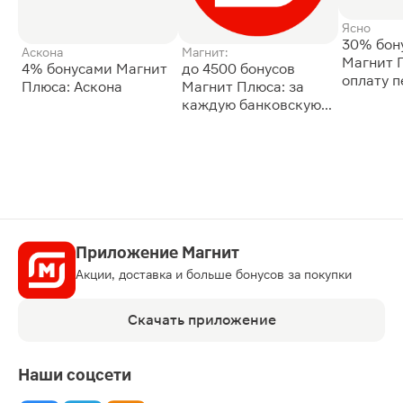
Ясно
30% бон
Аскона
Магнит:
Магнит 
4% бонусами Магнит
до 4500 бонусов
оплату 
Плюса: Аскона
Магнит Плюса: за
сессии: 
каждую банковскую
карту
Приложение Магнит
Акции, доставка и больше бонусов за покупки
Скачать приложение
Наши соцсети