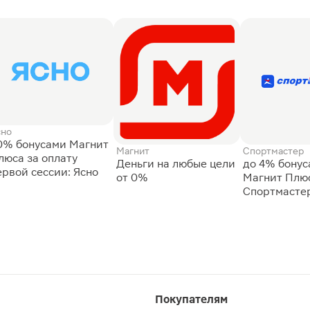
сно
0% бонусами Магнит
Магнит
Спортмастер
люса за оплату
Деньги на любые цели
до 4% бону
ервой сессии: Ясно
от 0%
Магнит Плюс
Спортмасте
Покупателям