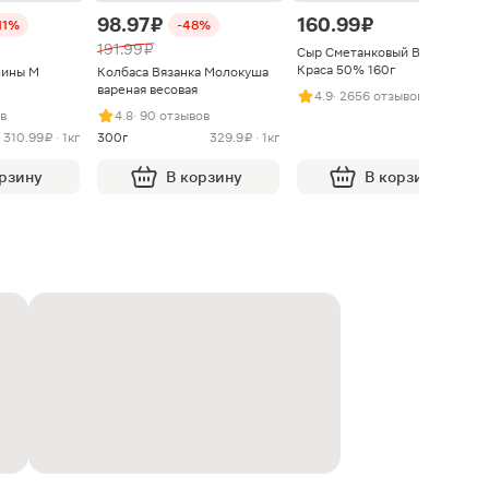
98.97 ₽
160.99 ₽
11%
-48%
191.99 ₽
Сыр Сметанковый Варвара
Краса 50% 160г
нины М
Колбаса Вязанка Молокуша
вареная весовая
4.9
· 2656 отзывов
ыв
4.8
· 90 отзывов
310.99 ₽ · 1кг
300г
329.9 ₽ · 1кг
орзину
В корзину
В корзину