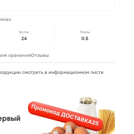
аммах
Белки
Жиры
24
0.5
вия хранения
Отзывы
одукции смотреть в информационном листе
ервый