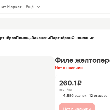
нит Маркет
Ещё
артнёров
Помощь
Вакансии
Партнёрам
О компании
Филе желтопер
Нет в наличии
260.1 ₽
867 ₽/1кг
4.8
86 оценок · 12 отзывов
Нет в наличии