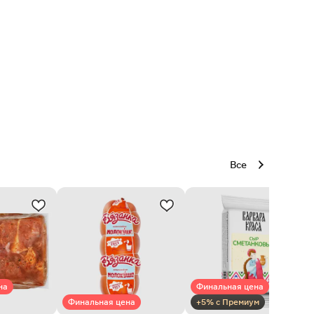
Все
на
Финальная цена
Финальная цена
+5% с Премиум