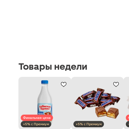
Товары недели
Финальная цена
+5% с Премиум
+5% с Премиум