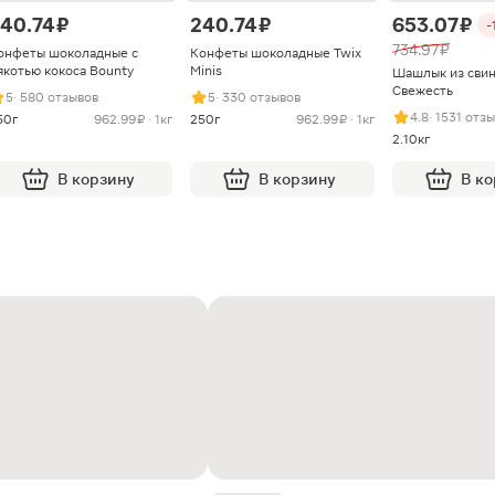
40.74 ₽
240.74 ₽
653.07 ₽
-
734.97 ₽
онфеты шоколадные с
Конфеты шоколадные Twix
якотью кокоса Bounty
Minis
Шашлык из сви
Свежесть
5
· 580 отзывов
5
· 330 отзывов
4.8
· 1531 отз
50г
962.99 ₽ · 1кг
250г
962.99 ₽ · 1кг
2.10кг
В корзину
В корзину
В к