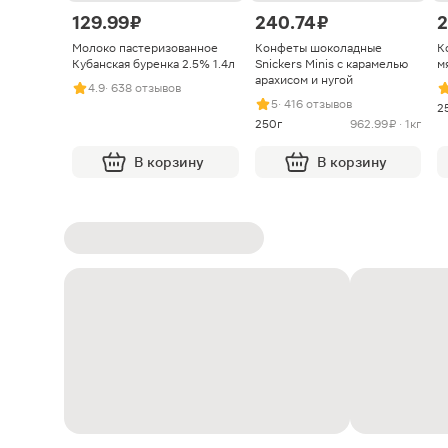
129.99 ₽
240.74 ₽
2
Молоко пастеризованное
Конфеты шоколадные
К
Кубанская буренка 2.5% 1.4л
Snickers Minis с карамелью
м
арахисом и нугой
4.9
· 638 отзывов
5
· 416 отзывов
2
250г
962.99 ₽ · 1кг
В корзину
В корзину