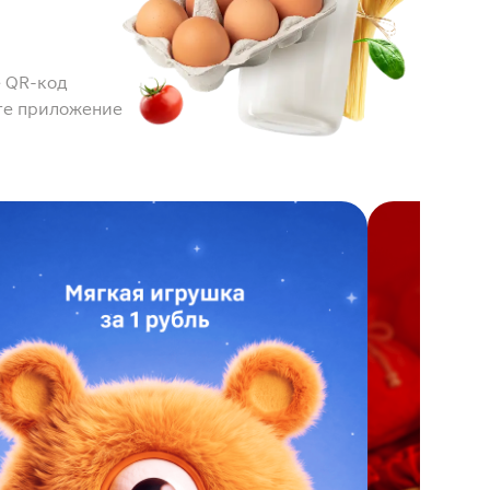
 QR-код
те приложение