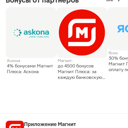
Бонусы от партнёров
Ясно
30% бон
Аскона
Магнит:
Магнит 
4% бонусами Магнит
до 4500 бонусов
оплату 
Плюса: Аскона
Магнит Плюса: за
сессии: 
каждую банковскую
карту
Приложение Магнит