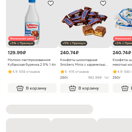
Финальная цена
Финальная 
+5% с Премиум
+5% с Премиум
+5% с Пре
129.99 ₽
240.74 ₽
240.74 ₽
Молоко пастеризованное
Конфеты шоколадные
Конфеты ш
Кубанская буренка 2.5% 1.4л
Snickers Minis с карамелью
мякотью ко
арахисом и нугой
4.9
· 638 отзывов
5
· 416 отзывов
4.9
· 580
250г
962.99 ₽ · 1кг
250г
В корзину
В корзину