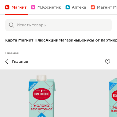
Магнит
М.Косметик
Аптека
Магнит М
Карта Магнит Плюс
Акции
Магазины
Бонусы от партнё
Главная
Главная