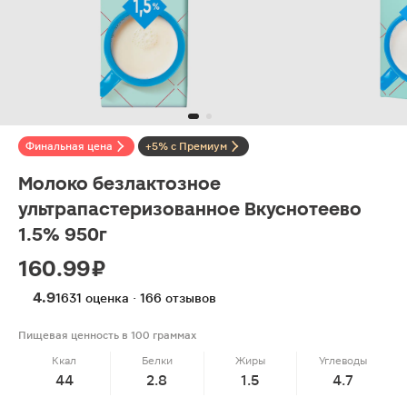
Финальная цена
+5% с Премиум
Молоко безлактозное
ультрапастеризованное Вкуснотеево
1.5% 950г
160.99 ₽
4.9
1631 оценка · 166 отзывов
Пищевая ценность в 100 граммах
Ккал
Белки
Жиры
Углеводы
44
2.8
1.5
4.7