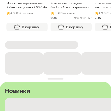
Молоко пастеризованное
Конфеты шоколадные
Конфеты ш
Кубанская буренка 2.5% 1.4л
Snickers Minis с карамелью
мякотью ко
арахисом и нугой
4.9
· 637 отзывов
5
· 416 отзывов
4.9
· 579
250г
962.99 ₽ · 1кг
250г
В корзину
В корзину
Новинки