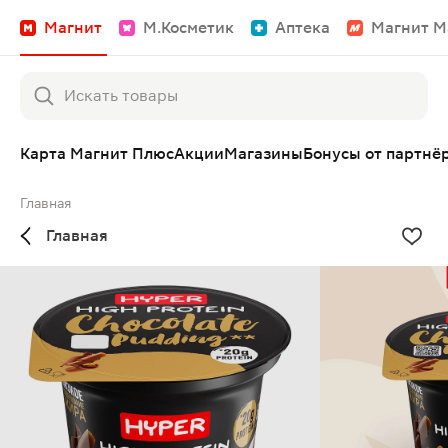
Магнит
М.Косметик
Аптека
Магнит М
Карта Магнит Плюс
Акции
Магазины
Бонусы от партнё
Главная
Главная