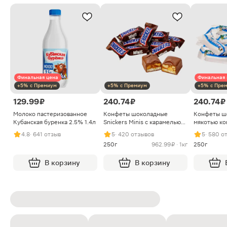
Финальная цена
Финальная 
+5% с Премиум
+5% с Премиум
+5% с Пре
129.99 ₽
240.74 ₽
240.74 ₽
Молоко пастеризованное
Конфеты шоколадные
Конфеты ш
Кубанская буренка 2.5% 1.4л
Snickers Minis с карамелью
мякотью ко
арахисом и нугой
4.8
· 641 отзыв
5
· 420 отзывов
5
· 580 о
250г
962.99 ₽ · 1кг
250г
В корзину
В корзину