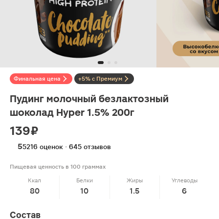
Финальная цена
+5% с Премиум
Пудинг молочный безлактозный
шоколад Hyper 1.5% 200г
139 ₽
5
5216 оценок · 645 отзывов
Пищевая ценность в 100 граммах
Ккал
Белки
Жиры
Углеводы
80
10
1.5
6
Состав