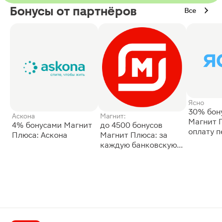
Бонусы от партнёров
Все
Ясно
30% бон
Аскона
Магнит:
Магнит 
4% бонусами Магнит
до 4500 бонусов
оплату 
Плюса: Аскона
Магнит Плюса: за
сессии: 
каждую банковскую
карту