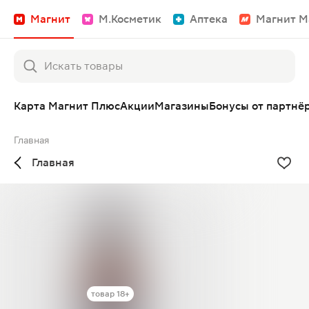
Магнит
М.Косметик
Аптека
Магнит М
Карта Магнит Плюс
Акции
Магазины
Бонусы от партнё
Главная
Главная
товар 18+