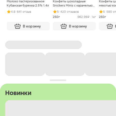
Молоко пастеризованное
Конфеты шоколадные
Конфеты ш
Кубанская буренка 2.5% 1.4л
Snickers Minis с карамелью
мякотью ко
арахисом и нугой
4.8
· 641 отзыв
5
· 420 отзывов
5
· 580 о
250г
962.99 ₽ · 1кг
250г
В корзину
В корзину
Новинки