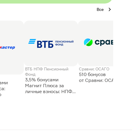
Все
ВТБ НПФ Пенсионный
Сравни: ОСАГО
510 бонусов
Фонд
3,5% бонусами
сами
Магнит Плюса за
а:
личные взносы: НПФ
р
ВТБ