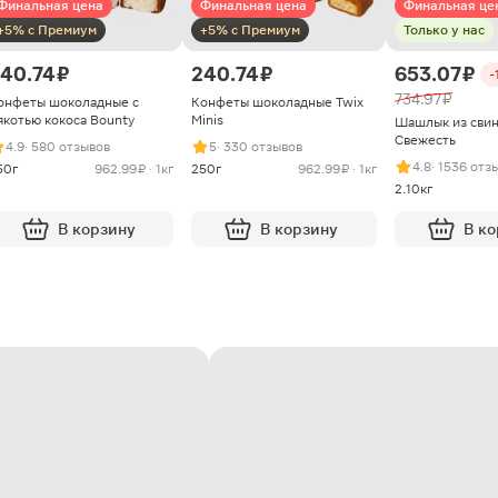
Финальная цена
Финальная цена
Финальная це
+5% с Премиум
+5% с Премиум
Только у нас
40.74 ₽
240.74 ₽
653.07 ₽
-
734.97 ₽
онфеты шоколадные с
Конфеты шоколадные Twix
якотью кокоса Bounty
Minis
Шашлык из сви
Свежесть
4.9
· 580 отзывов
5
· 330 отзывов
4.8
· 1536 отз
50г
962.99 ₽ · 1кг
250г
962.99 ₽ · 1кг
2.10кг
В корзину
В корзину
В к