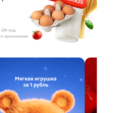
 QR-код
те приложение