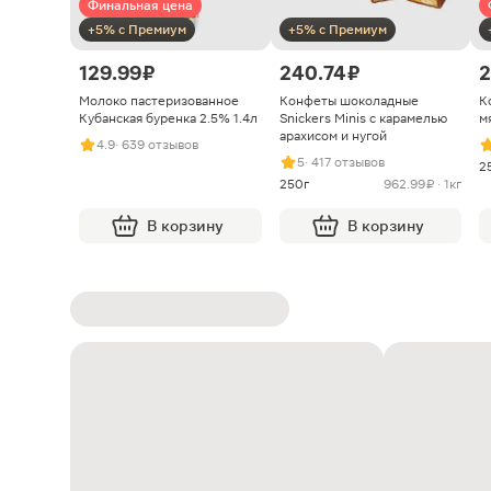
Финальная цена
+5% с Премиум
+5% с Премиум
129.99 ₽
240.74 ₽
2
Молоко пастеризованное
Конфеты шоколадные
К
Кубанская буренка 2.5% 1.4л
Snickers Minis с карамелью
м
арахисом и нугой
4.9
· 639 отзывов
5
· 417 отзывов
2
250г
962.99 ₽ · 1кг
В корзину
В корзину