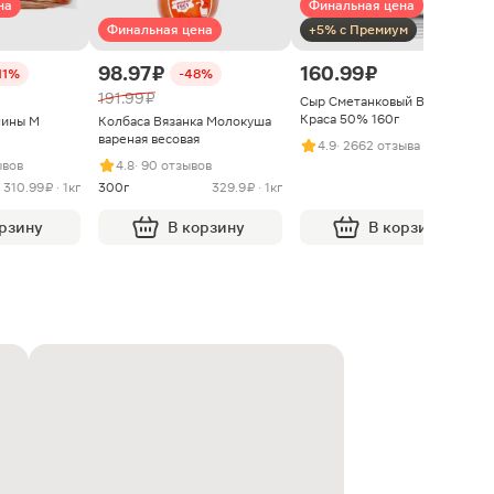
на
Финальная цена
Финальная цена
+5% с Премиум
98.97 ₽
160.99 ₽
11%
-48%
191.99 ₽
Сыр Сметанковый Варвара
Краса 50% 160г
нины М
Колбаса Вязанка Молокуша
вареная весовая
4.9
· 2662 отзыва
ывов
4.8
· 90 отзывов
310.99 ₽ · 1кг
300г
329.9 ₽ · 1кг
орзину
В корзину
В корзину