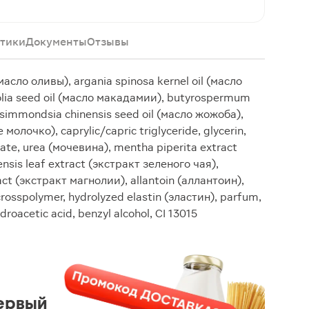
тики
Документы
Отзывы
(масло оливы), argania spinosa kernel oil (масло
olia seed oil (масло макадамии), butyrospermum
 simmondsia chinensis seed oil (масло жожоба),
 молочко), caprylic/capric triglyceride, glycerin,
arate, urea (мочевина), mentha piperita extract
ensis leaf extract (экстракт зеленого чая),
ract (экстракт магнолии), allantoin (аллантоин),
crosspolymer, hydrolyzed elastin (эластин), parfum,
droacetic acid, benzyl alcohol, CI 13015
ервый