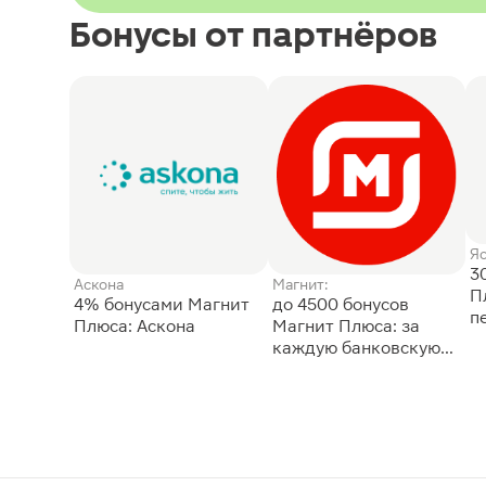
Бонусы от партнёров
Я
3
Аскона
Магнит:
П
4% бонусами Магнит
до 4500 бонусов
п
Плюса: Аскона
Магнит Плюса: за
каждую банковскую
карту