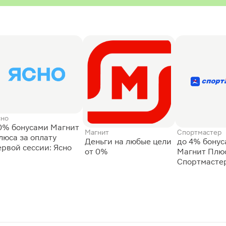
сно
0% бонусами Магнит
Магнит
Спортмастер
люса за оплату
Деньги на любые цели
до 4% бону
ервой сессии: Ясно
от 0%
Магнит Плюс
Спортмасте