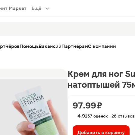
нит Маркет
Ещё
артнёров
Помощь
Вакансии
Партнёрам
О компании
Крем для ног Su
натоптышей 75
97.99 ₽
4.9
237 оценок · 26 отзывов
Добавить в корзину