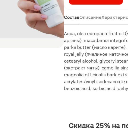
Состав
Описание
Характерис
Aqua, olea europaea fruit oil 
арганы), macadamia integrif
parkii butter (масло карите),
royal jelly (пчелиное маточное
cetearyl alcohol, glyceryl ste
(экстракт мяты), camellia sin
magnolia officinalis bark ext
acrylates/vinyl isodecanoate 
benzoic acid, sorbic acid, dehy
Скидка 25% на п