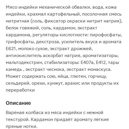
Мясо индейки механической обвалки, вода, кожа
индейки, крахмал картофельный, посолочная смесь
нитритная (соль, фиксатор окраски нитрит натрия),
белок говяжий, соль, кардамон, экстракт
кардамона, регуляторы кислотности: пирофосфаты,
трифосфаты, декстроза, усилитель вкуса и аромата
Е621, молоко сухое, экстракт дрожжей,
антиокислитель аскорбат натрия, ароматизаторы,
мальтодекстрин, стабилизаторы: Е407а, Е412, тары
камедь , экстракт чеснока, экстракт монаскуса.
Может содержать сою, яйца, глютен, горчицу,
сельдерей, орехи, кунжут, арахис или продукты их
переработки
Описание
Варёная колбаса из мяса индейки с нежной
текстурой. Кардамон придаёт аромату лёгкие
пряные нотки.