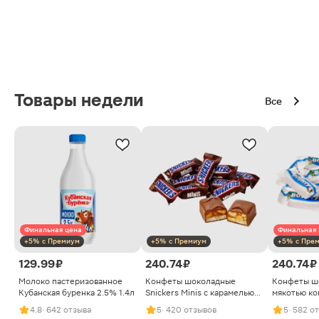
Товары недели
Все
Финальная цена
Финальная 
+5% с Премиум
+5% с Премиум
+5% с Пре
129.99 ₽
240.74 ₽
240.74 ₽
Молоко пастеризованное
Конфеты шоколадные
Конфеты ш
Кубанская буренка 2.5% 1.4л
Snickers Minis с карамелью
мякотью ко
арахисом и нугой
4.8
· 642 отзыва
5
· 420 отзывов
5
· 582 о