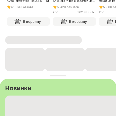
Кубанская буренка 2.5% 1.4л
Snickers Minis с карамелью
мякотью ко
арахисом и нугой
4.9
· 642 отзыва
5
· 420 отзывов
5
· 580 о
250г
962.99 ₽ · 1кг
250г
В корзину
В корзину
Новинки