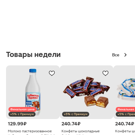
Товары недели
Все
Финальная цена
Финальная 
+5% с Премиум
+5% с Премиум
+5% с Пре
129.99 ₽
240.74 ₽
240.74 ₽
Молоко пастеризованное
Конфеты шоколадные
Конфеты ш