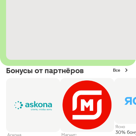
Бонусы от партнёров
Все
Ясно
30% бон
Аскона
Магнит: