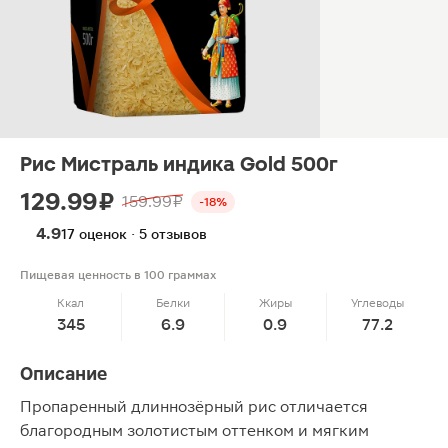
Рис Мистраль индика Gold 500г
129.99 ₽
159.99 ₽
-18%
4.9
17 оценок · 5 отзывов
Пищевая ценность в 100 граммах
Ккал
Белки
Жиры
Углеводы
345
6.9
0.9
77.2
Описание
Пропаренный длиннозёрный рис отличается
благородным золотистым оттенком и мягким