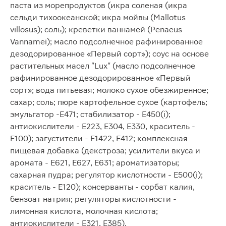
паста из морепродуктов (икра соленая (икра
сельди тихоокеанской; икра мойвы (Mallotus
villosus); соль); креветки ваннамей (Penaeus
Vannamei); масло подсолнечное рафинированное
дезодорированное «Первый сорт»); соус на основе
растительных масел "Lux" (масло подсолнечное
рафинированное дезодорированное «Первый
сорт»; вода питьевая; молоко сухое обезжиренное;
сахар; соль; пюре картофельное сухое (картофель;
эмульгатор -Е471; стабилизатор - Е450(i);
антиокислители - Е223, Е304, Е330, краситель -
Е100); загустители - Е1422, Е412; комплексная
пищевая добавка (декстроза; усилители вкуса и
аромата - Е621, Е627, Е631; ароматизаторы;
сахарная пудра; регулятор кислотности - Е500(i);
краситель - Е120); консерванты - сорбат калия,
бензоат натрия; регуляторы кислотности -
лимонная кислота, молочная кислота;
антиокислители - Е321, Е385).