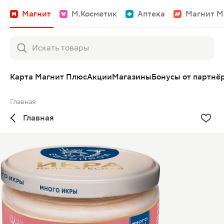
Магнит
М.Косметик
Аптека
Магнит М
Карта Магнит Плюс
Акции
Магазины
Бонусы от партнё
Главная
Главная