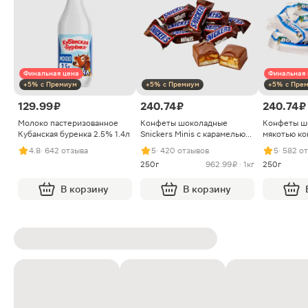
Финальная цена
Финальная 
+5% с Премиум
+5% с Премиум
+5% с Пре
129.99 ₽
240.74 ₽
240.74 ₽
Молоко пастеризованное
Конфеты шоколадные
Конфеты ш
Кубанская буренка 2.5% 1.4л
Snickers Minis с карамелью
мякотью ко
арахисом и нугой
4.8
· 642 отзыва
5
· 420 отзывов
5
· 582 о
250г
962.99 ₽ · 1кг
250г
В корзину
В корзину