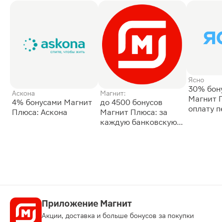
Ясно
30% бон
Аскона
Магнит:
Магнит 
4% бонусами Магнит
до 4500 бонусов
оплату 
Плюса: Аскона
Магнит Плюса: за
сессии: 
каждую банковскую
карту
Приложение Магнит
Акции, доставка и больше бонусов за покупки