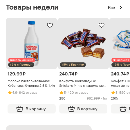
Товары недели
Все
Финальная цена
Финальная 
+5% с Премиум
+5% с Премиум
+5% с Пре
129.99 ₽
240.74 ₽
240.74 ₽
Молоко пастеризованное
Конфеты шоколадные
Конфеты ш
Кубанская буренка 2.5% 1.4л
Snickers Minis с карамелью
мякотью ко
арахисом и нугой
4.9
· 642 отзыва
5
· 420 отзывов
5
· 580 о
250г
962.99 ₽ · 1кг
250г
В корзину
В корзину