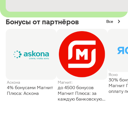
Бонусы от партнёров
Все
Ясно
30% бон
Аскона
Магнит:
Магнит 
4% бонусами Магнит
до 4500 бонусов
оплату 
Плюса: Аскона
Магнит Плюса: за
сессии: 
каждую банковскую
карту