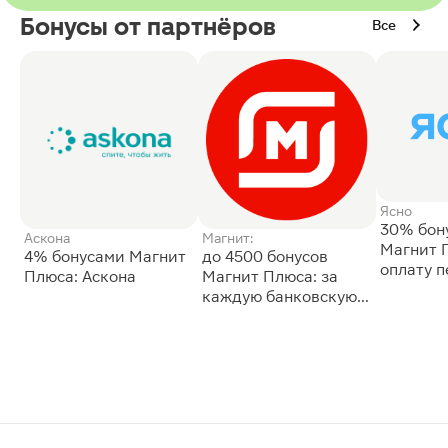
Бонусы от партнёров
Все
Ясно
30% бон
Аскона
Магнит:
Магнит 
4% бонусами Магнит
до 4500 бонусов
оплату 
Плюса: Аскона
Магнит Плюса: за
сессии: 
каждую банковскую
карту