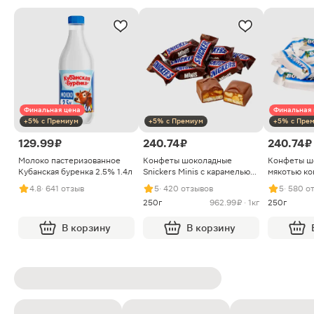
Финальная цена
Финальная 
+5% с Премиум
+5% с Премиум
+5% с Пре
129.99 ₽
240.74 ₽
240.74 ₽
Молоко пастеризованное
Конфеты шоколадные
Конфеты ш
Кубанская буренка 2.5% 1.4л
Snickers Minis с карамелью
мякотью ко
арахисом и нугой
4.8
· 641 отзыв
5
· 420 отзывов
5
· 580 о
250г
962.99 ₽ · 1кг
250г
В корзину
В корзину