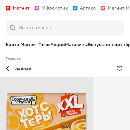
Магнит
М.Косметик
Аптека
Магнит М
Карта Магнит Плюс
Акции
Магазины
Бонусы от партнё
Главная
Главная