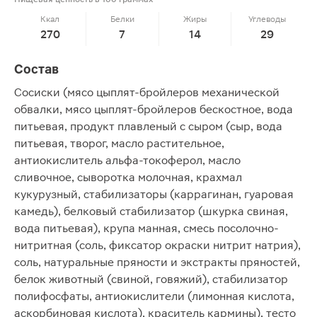
Ккал
Белки
Жиры
Углеводы
270
7
14
29
Состав
Сосиски (мясо цыплят-бройлеров механической
обвалки, мясо цыплят-бройлеров бескостное, вода
питьевая, продукт плавленый с сыром (сыр, вода
питьевая, творог, масло растительное,
антиокислитель альфа-токоферол, масло
сливочное, сыворотка молочная, крахмал
кукурузный, стабилизаторы (каррагинан, гуаровая
камедь), белковый стабилизатор (шкурка свиная,
вода питьевая), крупа манная, смесь посолочно-
нитритная (соль, фиксатор окраски нитрит натрия),
соль, натуральные пряности и экстракты пряностей,
белок животный (свиной, говяжий), стабилизатор
полифосфаты, антиокислители (лимонная кислота,
аскорбиновая кислота), краситель кармины), тесто