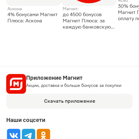
Ясно
30% бон
Аскона
Магнит:
Магнит 
4% бонусами Магнит
до 4500 бонусов
оплату 
Плюса: Аскона
Магнит Плюса: за
сессии: 
каждую банковскую
карту
Приложение Магнит
Акции, доставка и больше бонусов за покупки
Скачать приложение
Наши соцсети