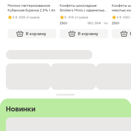
Молоко пастеризованное
Конфеты шоколадные
Конфеты ш
Кубанская буренка 2.5% 1.4л
Snickers Minis с карамелью
мякотью ко
арахисом и нугой
4.9
· 638 отзывов
5
· 416 отзывов
4.9
· 580
250г
962.99 ₽ · 1кг
250г
В корзину
В корзину
Новинки