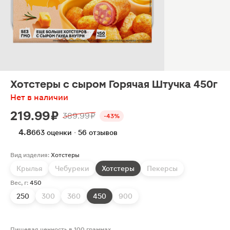
Хотстеры с сыром Горячая Штучка 450г
Нет в наличии
219.99 ₽
389.99 ₽
-43%
4.8
663 оценки · 56 отзывов
Вид изделия:
Хотстеры
Крылья
Чебуреки
Хотстеры
Пекерсы
Вес, г:
450
250
300
360
450
900
Пищевая ценность в 100 граммах