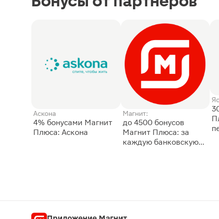
Бонусы от партнёров
Я
3
Аскона
Магнит:
П
4% бонусами Магнит
до 4500 бонусов
п
Плюса: Аскона
Магнит Плюса: за
каждую банковскую
карту
Приложение Магнит