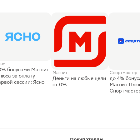
сно
0% бонусами Магнит
Магнит
Спортмастер
люса за оплату
Деньги на любые цели
до 4% бону
ервой сессии: Ясно
от 0%
Магнит Плюс
Спортмасте
Покупателям