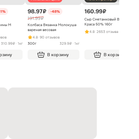
98.97 ₽
160.99 ₽
11%
-48%
191.99 ₽
Сыр Сметанковый Варвара
Краса 50% 160г
нины М
Колбаса Вязанка Молокуша
вареная весовая
4.8
· 2653 отзыва
ывов
4.8
· 90 отзывов
310.99 ₽ · 1кг
300г
329.9 ₽ · 1кг
орзину
В корзину
В корзину