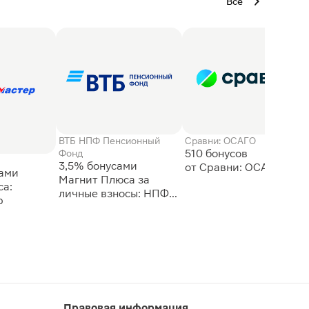
Все
ВТБ НПФ Пенсионный
Сравни: ОСАГО
510 бонусов
Фонд
3,5% бонусами
сами
Магнит Плюса за
а:
личные взносы: НПФ
р
ВТБ
Правовая информация