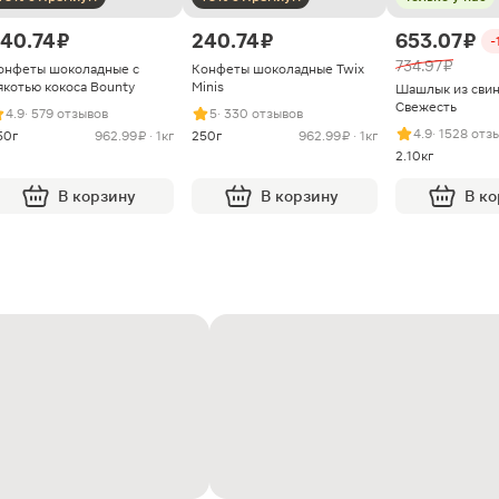
40.74 ₽
240.74 ₽
653.07 ₽
-
734.97 ₽
онфеты шоколадные с
Конфеты шоколадные Twix
якотью кокоса Bounty
Minis
Шашлык из сви
Свежесть
4.9
· 579 отзывов
5
· 330 отзывов
4.9
· 1528 отз
50г
962.99 ₽ · 1кг
250г
962.99 ₽ · 1кг
2.10кг
В корзину
В корзину
В к