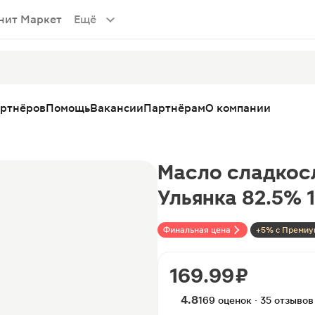
нит Маркет
Ещё
артнёров
Помощь
Вакансии
Партнёрам
О компании
Масло сладкос
Ульянка 82.5% 
Финальная цена
+5% с Премиу
169.99 ₽
4.8
169 оценок · 35 отзывов