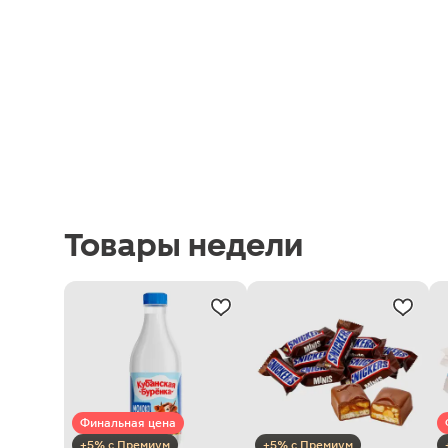
Товары недели
Финальная цена
+5% с Премиум
+5% с Премиум