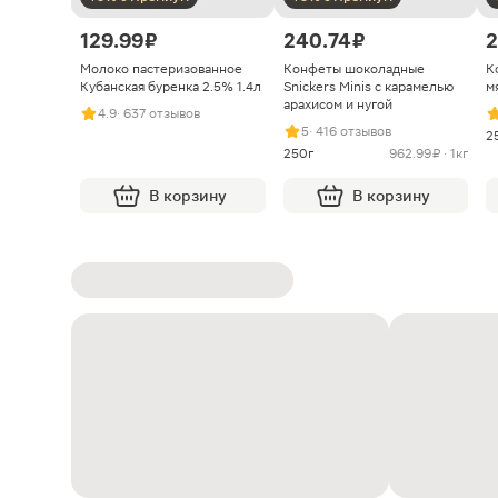
129.99 ₽
240.74 ₽
2
Молоко пастеризованное
Конфеты шоколадные
К
Кубанская буренка 2.5% 1.4л
Snickers Minis с карамелью
м
арахисом и нугой
4.9
· 637 отзывов
5
· 416 отзывов
2
250г
962.99 ₽ · 1кг
В корзину
В корзину