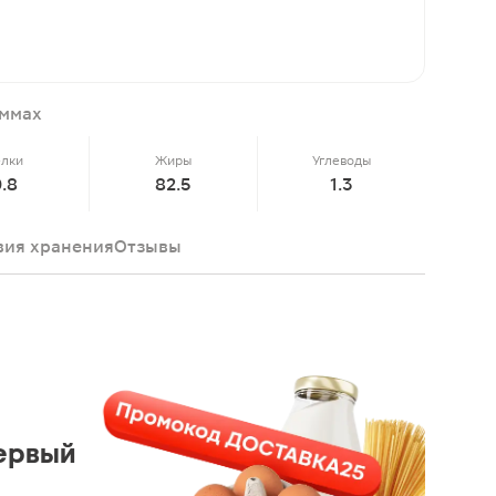
аммах
елки
Жиры
Углеводы
.8
82.5
1.3
вия хранения
Отзывы
ервый