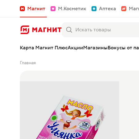
Магнит
М.Косметик
Аптека
Маг
Карта Магнит Плюс
Акции
Магазины
Бонусы от п
Главная