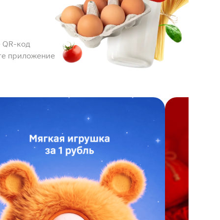
 QR-код
те приложение