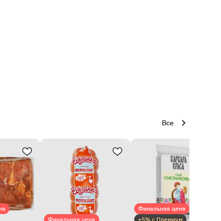
Все
на
Финальная цена
Финальная цена
+5% с Премиум