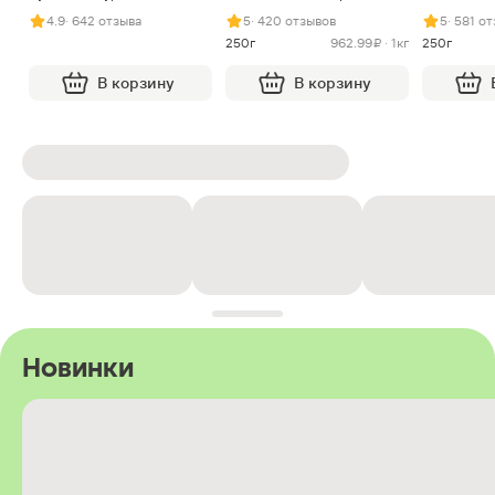
арахисом и нугой
4.9
· 642 отзыва
5
· 420 отзывов
5
· 581 о
250г
962.99 ₽ · 1кг
250г
В корзину
В корзину
Новинки