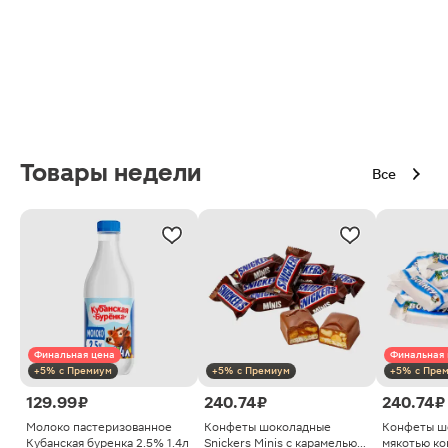
Товары недели
Все
Финальная цена
Финальная 
+5% с Премиум
+5% с Премиум
+5% с Пре
129.99 ₽
240.74 ₽
240.74 ₽
Молоко пастеризованное
Конфеты шоколадные
Конфеты ш
Кубанская буренка 2.5% 1.4л
Snickers Minis с карамелью
мякотью ко