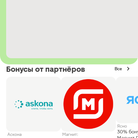
Бонусы от партнёров
Все
Ясно
30% бон
Аскона
Магнит:
Магнит 