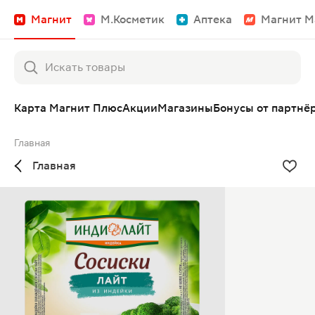
Магнит
М.Косметик
Аптека
Магнит М
Карта Магнит Плюс
Акции
Магазины
Бонусы от партнё
Главная
Главная