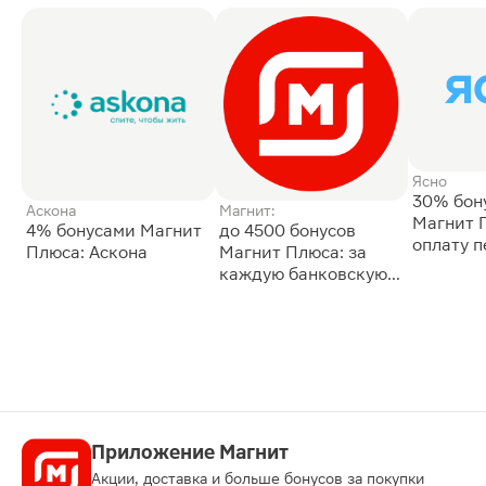
Ясно
30% бон
Аскона
Магнит:
Магнит 
4% бонусами Магнит
до 4500 бонусов
оплату 
Плюса: Аскона
Магнит Плюса: за
сессии: 
каждую банковскую
карту
Приложение Магнит
Акции, доставка и больше бонусов за покупки