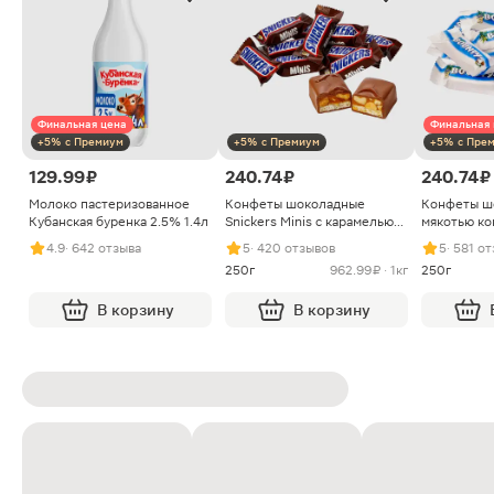
Финальная цена
Финальная 
+5% с Премиум
+5% с Премиум
+5% с Пре
129.99 ₽
240.74 ₽
240.74 ₽
Молоко пастеризованное
Конфеты шоколадные
Конфеты ш
Кубанская буренка 2.5% 1.4л
Snickers Minis с карамелью
мякотью ко
арахисом и нугой
4.9
· 642 отзыва
5
· 420 отзывов
5
· 581 о
250г
962.99 ₽ · 1кг
250г
В корзину
В корзину