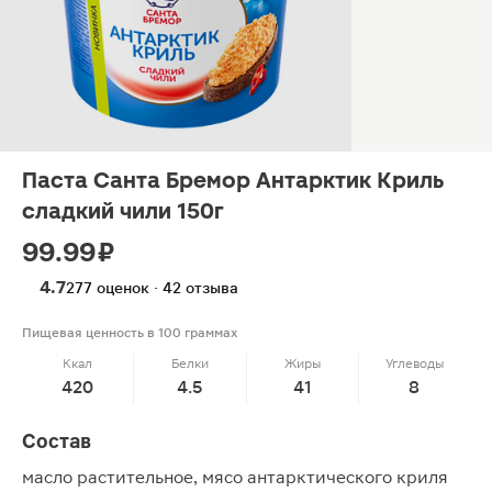
Паста Санта Бремор Антарктик Криль
сладкий чили 150г
99.99 ₽
4.7
277 оценок · 42 отзыва
Пищевая ценность в 100 граммах
Ккал
Белки
Жиры
Углеводы
420
4.5
41
8
Состав
масло растительное, мясо антарктического криля