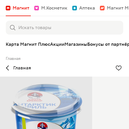
Магнит
М.Косметик
Аптека
Магнит М
Карта Магнит Плюс
Акции
Магазины
Бонусы от партнё
Главная
Главная